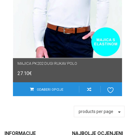
MAJICA PK202 DUGI RUKAV POLO
27.10
€
ODABERI OPCIJE
products per page
INFORMACIJE
NAJBOLJE OCJENJENI