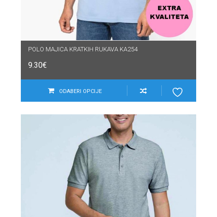
POLO MAJICA KRATKIH RUKAVA KA254
9.30
€
ODABERI OPCIJE