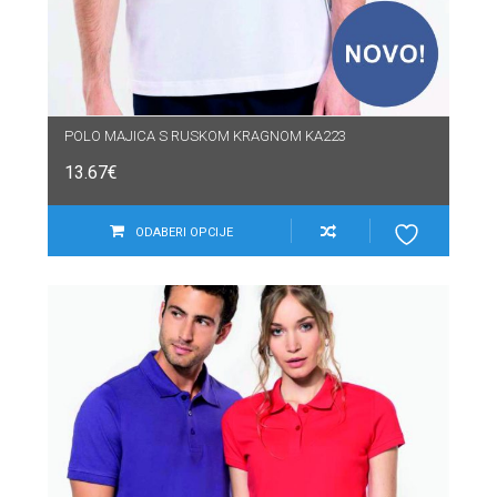
POLO MAJICA S RUSKOM KRAGNOM KA223
13.67
€
ODABERI OPCIJE