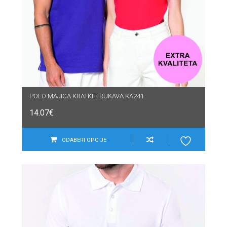
POLO MAJICA KRATKIH RUKAVA KA241
14.07
€
ODABERI OPCIJE