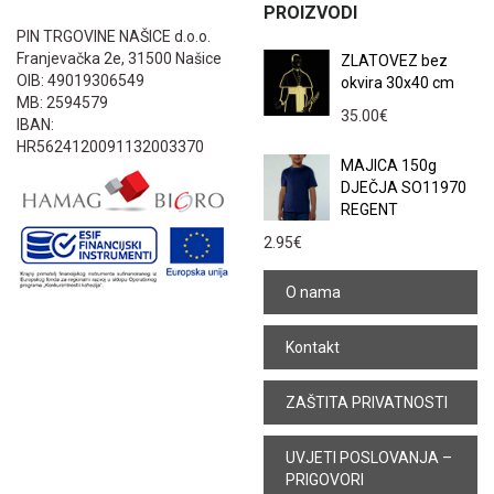
PROIZVODI
PIN TRGOVINE NAŠICE d.o.o.
Franjevačka 2e, 31500 Našice
ZLATOVEZ bez
OIB: 49019306549
okvira 30x40 cm
MB: 2594579
35.00
€
IBAN:
HR5624120091132003370
MAJICA 150g
DJEČJA SO11970
REGENT
2.95
€
O nama
Kontakt
ZAŠTITA PRIVATNOSTI
UVJETI POSLOVANJA –
PRIGOVORI