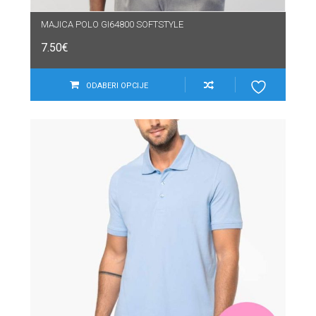
MAJICA POLO GI64800 SOFTSTYLE
7.50
€
ODABERI OPCIJE