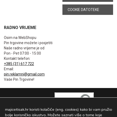
COOKIE DATOTEKE
RADNO VRIJEME
Osim na WebShopu
Pin trgovine možete i posjetiti
Naše radno vrijeme je od
Pon - Pet 07:00 - 15:00
Kontakt telefon:
+385 (31) 617 722
Email:
pin.reklamni@gmail.com
Vaše Pin Trgovine!
majiceitisak.hr koristi kolačiće (eng. cookies) kako bi vam pružio
bolje korisničko iskustvo. Možete saznati više o tome koje