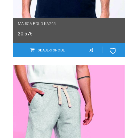
MAJICA POLO KA245
20.57
€
ODABERI OPCIJE