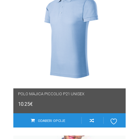
POLO MAJICA PICCOLIO P21 UNISEX
10.25
€
ODABERI OPCIJE