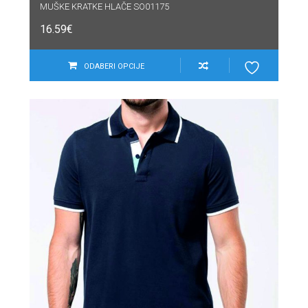
MUŠKE KRATKE HLAČE SO01175
16.59
€
ODABERI OPCIJE