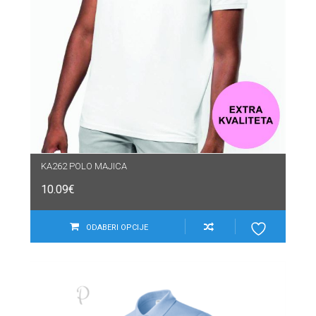
KA262 POLO MAJICA
10.09
€
ODABERI OPCIJE