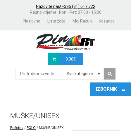
Nazovite nas! +385 (31) 617 722
Radno vrijeme: Pon - Pet: 07:00 - 15:00
Naslovna
Lista želja
Moj Račun
Košarica
0.00
€
Sve kategorije
MUŠKE/UNISEX
Početna
/
POLO
/ MUŠKE/UNISEX