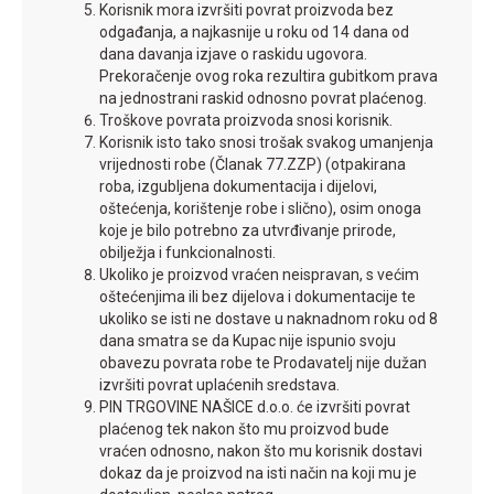
Korisnik mora izvršiti povrat proizvoda bez
odgađanja, a najkasnije u roku od 14 dana od
dana davanja izjave o raskidu ugovora.
Prekoračenje ovog roka rezultira gubitkom prava
na jednostrani raskid odnosno povrat plaćenog.
Troškove povrata proizvoda snosi korisnik.
Korisnik isto tako snosi trošak svakog umanjenja
vrijednosti robe (Članak 77.ZZP) (otpakirana
roba, izgubljena dokumentacija i dijelovi,
oštećenja, korištenje robe i slično), osim onoga
koje je bilo potrebno za utvrđivanje prirode,
obilježja i funkcionalnosti.
Ukoliko je proizvod vraćen neispravan, s većim
oštećenjima ili bez dijelova i dokumentacije te
ukoliko se isti ne dostave u naknadnom roku od 8
dana smatra se da Kupac nije ispunio svoju
obavezu povrata robe te Prodavatelj nije dužan
izvršiti povrat uplaćenih sredstava.
PIN TRGOVINE NAŠICE d.o.o. će izvršiti povrat
plaćenog tek nakon što mu proizvod bude
vraćen odnosno, nakon što mu korisnik dostavi
dokaz da je proizvod na isti način na koji mu je