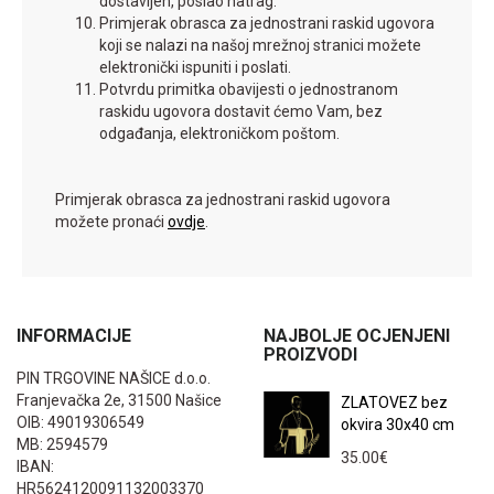
dostavljen, poslao natrag.
Primjerak obrasca za jednostrani raskid ugovora
koji se nalazi na našoj mrežnoj stranici možete
elektronički ispuniti i poslati.
Potvrdu primitka obavijesti o jednostranom
raskidu ugovora dostavit ćemo Vam, bez
odgađanja, elektroničkom poštom.
Primjerak obrasca za jednostrani raskid ugovora
možete pronaći
ovdje
.
INFORMACIJE
NAJBOLJE OCJENJENI
PROIZVODI
PIN TRGOVINE NAŠICE d.o.o.
Franjevačka 2e, 31500 Našice
ZLATOVEZ bez
OIB: 49019306549
okvira 30x40 cm
MB: 2594579
35.00
€
IBAN:
HR5624120091132003370