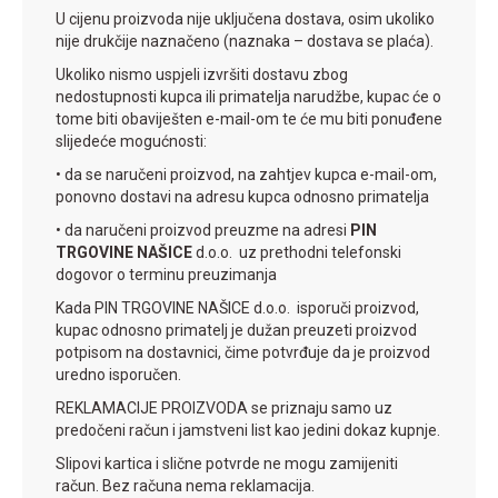
U cijenu proizvoda nije uključena dostava, osim ukoliko
nije drukčije naznačeno (naznaka – dostava se plaća).
Ukoliko nismo uspjeli izvršiti dostavu zbog
nedostupnosti kupca ili primatelja narudžbe, kupac će o
tome biti obaviješten e-mail-om te će mu biti ponuđene
slijedeće mogućnosti:
• da se naručeni proizvod, na zahtjev kupca e-mail-om,
ponovno dostavi na adresu kupca odnosno primatelja
• da naručeni proizvod preuzme na adresi
PIN
TRGOVINE NAŠICE
d.o.o. uz prethodni telefonski
dogovor o terminu preuzimanja
Kada PIN TRGOVINE NAŠICE d.o.o. isporuči proizvod,
kupac odnosno primatelj je dužan preuzeti proizvod
potpisom na dostavnici, čime potvrđuje da je proizvod
uredno isporučen.
REKLAMACIJE PROIZVODA se priznaju samo uz
predočeni račun i jamstveni list kao jedini dokaz kupnje.
Slipovi kartica i slične potvrde ne mogu zamijeniti
račun. Bez računa nema reklamacija.