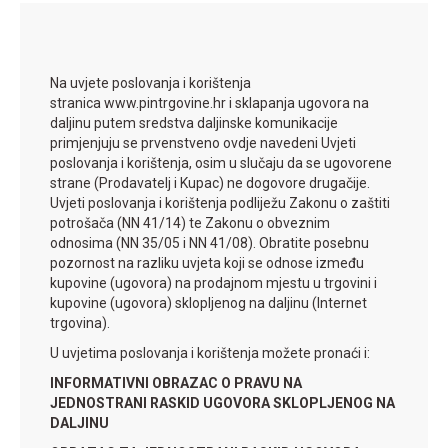
Na uvjete poslovanja i korištenja
stranica www.pintrgovine.hr i sklapanja ugovora na
daljinu putem sredstva daljinske komunikacije
primjenjuju se prvenstveno ovdje navedeni Uvjeti
poslovanja i korištenja, osim u slučaju da se ugovorene
strane (Prodavatelj i Kupac) ne dogovore drugačije.
Uvjeti poslovanja i korištenja podliježu Zakonu o zaštiti
potrošača (NN 41/14) te Zakonu o obveznim
odnosima (NN 35/05 i NN 41/08). Obratite posebnu
pozornost na razliku uvjeta koji se odnose između
kupovine (ugovora) na prodajnom mjestu u trgovini i
kupovine (ugovora) sklopljenog na daljinu (Internet
trgovina).
U uvjetima poslovanja i korištenja možete pronaći i:
INFORMATIVNI OBRAZAC O PRAVU NA
JEDNOSTRANI RASKID UGOVORA SKLOPLJENOG NA
DALJINU