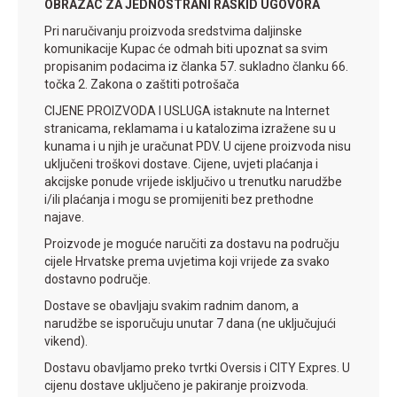
OBRAZAC ZA JEDNOSTRANI RASKID UGOVORA
Pri naručivanju proizvoda sredstvima daljinske
komunikacije Kupac će odmah biti upoznat sa svim
propisanim podacima iz članka 57. sukladno članku 66.
točka 2. Zakona o zaštiti potrošača
CIJENE PROIZVODA I USLUGA istaknute na Internet
stranicama, reklamama i u katalozima izražene su u
kunama i u njih je uračunat PDV. U cijene proizvoda nisu
uključeni troškovi dostave. Cijene, uvjeti plaćanja i
akcijske ponude vrijede isključivo u trenutku narudžbe
i/ili plaćanja i mogu se promijeniti bez prethodne
najave.
Proizvode je moguće naručiti za dostavu na području
cijele Hrvatske prema uvjetima koji vrijede za svako
dostavno područje.
Dostave se obavljaju svakim radnim danom, a
narudžbe se isporučuju unutar 7 dana (ne uključujući
vikend).
Dostavu obavljamo preko tvrtki Oversis i CITY Expres. U
cijenu dostave uključeno je pakiranje proizvoda.