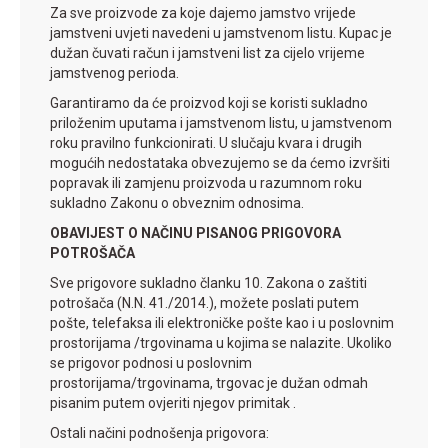
Za sve proizvode za koje dajemo jamstvo vrijede
jamstveni uvjeti navedeni u jamstvenom listu. Kupac je
dužan čuvati račun i jamstveni list za cijelo vrijeme
jamstvenog perioda.
Garantiramo da će proizvod koji se koristi sukladno
priloženim uputama i jamstvenom listu, u jamstvenom
roku pravilno funkcionirati. U slučaju kvara i drugih
mogućih nedostataka obvezujemo se da ćemo izvršiti
popravak ili zamjenu proizvoda u razumnom roku
sukladno Zakonu o obveznim odnosima.
OBAVIJEST O NAČINU PISANOG PRIGOVORA
POTROŠAČA
Sve prigovore sukladno članku 10. Zakona o zaštiti
potrošača (N.N. 41./2014.), možete poslati putem
pošte, telefaksa ili elektroničke pošte kao i u poslovnim
prostorijama /trgovinama u kojima se nalazite. Ukoliko
se prigovor podnosi u poslovnim
prostorijama/trgovinama, trgovac je dužan odmah
pisanim putem ovjeriti njegov primitak .
Ostali načini podnošenja prigovora: