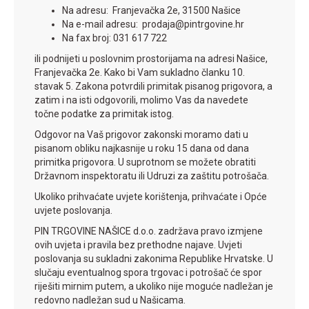
Na adresu: Franjevačka 2e, 31500 Našice
Na e-mail adresu: prodaja@pintrgovine.hr
Na fax broj: 031 617 722
ili podnijeti u poslovnim prostorijama na adresi Našice,
Franjevačka 2e. Kako bi Vam sukladno članku 10.
stavak 5. Zakona potvrdili primitak pisanog prigovora, a
zatim i na isti odgovorili, molimo Vas da navedete
točne podatke za primitak istog.
Odgovor na Vaš prigovor zakonski moramo dati u
pisanom obliku najkasnije u roku 15 dana od dana
primitka prigovora. U suprotnom se možete obratiti
Državnom inspektoratu ili Udruzi za zaštitu potrošača.
Ukoliko prihvaćate uvjete korištenja, prihvaćate i Opće
uvjete poslovanja.
PIN TRGOVINE NAŠICE d.o.o. zadržava pravo izmjene
ovih uvjeta i pravila bez prethodne najave. Uvjeti
poslovanja su sukladni zakonima Republike Hrvatske. U
slučaju eventualnog spora trgovac i potrošač će spor
riješiti mirnim putem, a ukoliko nije moguće nadležan je
redovno nadležan sud u Našicama.