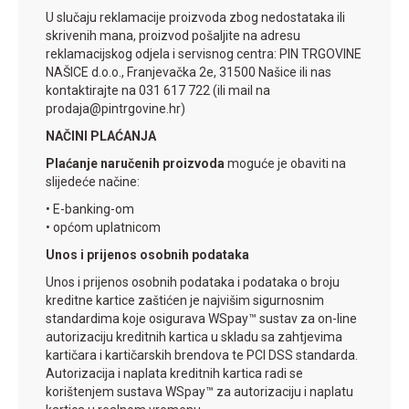
U slučaju reklamacije proizvoda zbog nedostataka ili
skrivenih mana, proizvod pošaljite na adresu
reklamacijskog odjela i servisnog centra: PIN TRGOVINE
NAŠICE d.o.o., Franjevačka 2e, 31500 Našice ili nas
kontaktirajte na 031 617 722 (ili mail na
prodaja@pintrgovine.hr)
NAČINI PLAĆANJA
Plaćanje naručenih proizvoda
moguće je obaviti na
slijedeće načine:
• E-banking-om
• općom uplatnicom
Unos i prijenos osobnih podataka
Unos i prijenos osobnih podataka i podataka o broju
kreditne kartice zaštićen je najvišim sigurnosnim
standardima koje osigurava WSpay™ sustav za on-line
autorizaciju kreditnih kartica u skladu sa zahtjevima
kartičara i kartičarskih brendova te PCI DSS standarda.
Autorizacija i naplata kreditnih kartica radi se
korištenjem sustava WSpay™ za autorizaciju i naplatu