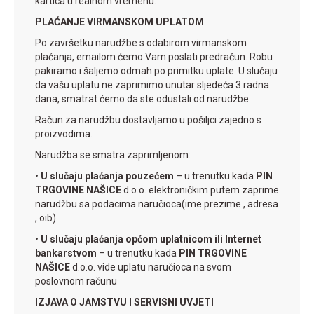
kartica u realnom vremenu.
PLAĆANJE VIRMANSKOM UPLATOM
Po završetku narudžbe s odabirom virmanskom
plaćanja, emailom ćemo Vam poslati predračun. Robu
pakiramo i šaljemo odmah po primitku uplate. U slučaju
da vašu uplatu ne zaprimimo unutar sljedeća 3 radna
dana, smatrat ćemo da ste odustali od narudžbe.
Račun za narudžbu dostavljamo u pošiljci zajedno s
proizvodima.
Narudžba se smatra zaprimljenom:
•
U slučaju plaćanja pouzećem
– u trenutku kada
PIN
TRGOVINE NAŠICE
d.o.o. elektroničkim putem zaprime
narudžbu sa podacima naručioca(ime prezime , adresa
, oib)
•
U slučaju plaćanja općom uplatnicom ili Internet
bankarstvom
– u trenutku kada
PIN TRGOVINE
NAŠICE
d.o.o. vide uplatu naručioca na svom
poslovnom računu
IZJAVA O JAMSTVU I SERVISNI UVJETI