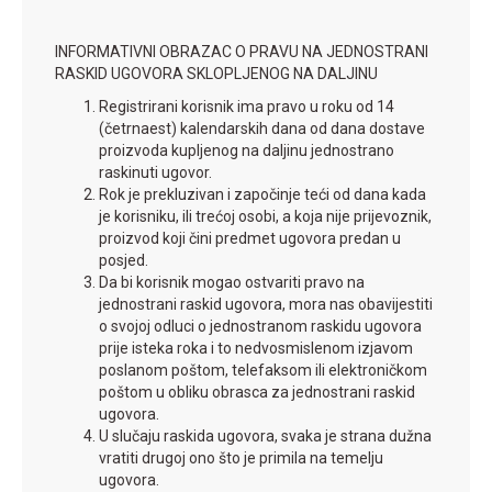
INFORMATIVNI OBRAZAC O PRAVU NA JEDNOSTRANI
RASKID UGOVORA SKLOPLJENOG NA DALJINU
Registrirani korisnik ima pravo u roku od 14
(četrnaest) kalendarskih dana od dana dostave
proizvoda kupljenog na daljinu jednostrano
raskinuti ugovor.
Rok je prekluzivan i započinje teći od dana kada
je korisniku, ili trećoj osobi, a koja nije prijevoznik,
proizvod koji čini predmet ugovora predan u
posjed.
Da bi korisnik mogao ostvariti pravo na
jednostrani raskid ugovora, mora nas obavijestiti
o svojoj odluci o jednostranom raskidu ugovora
prije isteka roka i to nedvosmislenom izjavom
poslanom poštom, telefaksom ili elektroničkom
poštom u obliku obrasca za jednostrani raskid
ugovora.
U slučaju raskida ugovora, svaka je strana dužna
vratiti drugoj ono što je primila na temelju
ugovora.