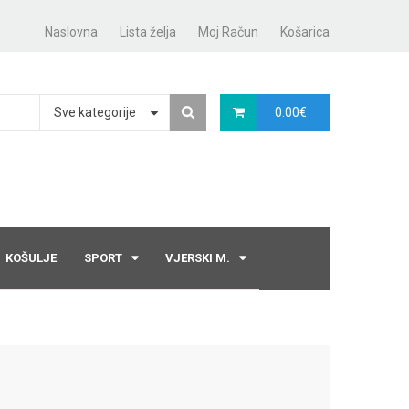
Naslovna
Lista želja
Moj Račun
Košarica
Sve kategorije
0.00
€
KOŠULJE
SPORT
VJERSKI M.