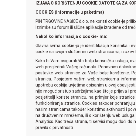
IZJAVA O KORIŠTENJU COOKIE DATOTEKA ZA KOR
COOKIES (informacije u paketima)
PIN TRGOVINE NAŠICE d.o.o. ne koristi cookie-je prili
Iznimke su forum ili slične aplikacije izrađene od treć
Nekoliko informacija o cookie-ima:
Glavna svrha cookie-ja je identifikacija korisnika
cookie na svojim službenim web stranicama, izuzev 
Kako bi Vam osigurali što bolju korisničku uslugu, o
web preglednik Vašeg računala. Ponovnim dolaskom 
postavke web stranice za Vaše bolje korištenje. P
stranica. Posjetom našim web stranicama informaci
upotrebu cookija uvjetima opisanim u ovoj obavijesti.
nije moguć pristup sadržajima kao što je prijava i pr
posjetitelji koriste stranicu, na primjer koje stran
funkcioniranja stranice. Cookies također pohranjuju
našim stranicama također koristimo aktivnosti i povez
na društvenim mrežema, ili o korištenju web usluga za 
Analytics. Kao treća strana, ti servisi mogu doći do
pravila o privatnosti.