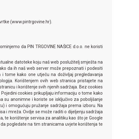
Tvrtke (www.pintrgovine.hr).
apominjemo da PIN TRGOVINE NAŠICE d.o.o. ne koristi
kstualne datoteke koju naš web poslužitelj smješta na
ko da ih naš web server može prepoznati i podesiti
i tome kako one utječu na doživljaj pregledavanja
ogija. Korištenjem ovih web stranica pristajete na
tranicu i korištenje svih njenih sadržaja. Bez cookies
. Pojedini cookies prikupljaju informaciju o tome kako
ma su anonimne i koriste se isključivo za poboljšanje
lutu) i omogućuju pružanje sadržaja prema izboru. Na
sa i mreža. Ovdje se može raditi o dijeljenju sadržaja
a, te korištenje servisa za analitiku kao što je Google
s da pogledate na tim stranicama uvjete korištenja te