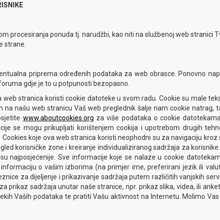
ISNIKE
kom procesiranja ponuda tj. narudžbi, kao niti na službenoj web stranici 
e strane.
 i eventualna priprema određenih podataka za web obrasce. Ponovno n
foruma gdje je to u potpunosti bezopasno.
va web stranica koristi cookie datoteke u svom radu. Cookie su male te
na našu web stranicu Vaš web preglednik šalje nam cookie natrag, ta
osjetite
www.aboutcookies.org
za više podataka o cookie datotekama 
je se mogu prikupljati korištenjem cookija i upotrebom drugih tehnol
 Cookies koje ova web stranica koristi neophodni su za navigaciju kroz s
egled korisničke zone i kreiranje individualiziranog sadržaja za korisnike
ice su najposjećenije. Sve informacije koje se nalaze u cookie datoteka
 informaciju o vašim izborima (na primjer ime, preferirani jezik ili va
nice za dijeljenje i prikazivanje sadržaja putem različitih vanjskih servi
prikaz sadržaja unutar naše stranice, npr. prikaz slika, videa, ili anket
 nekih Vaših podataka te pratiti Vašu aktivnost na Internetu. Molimo Va