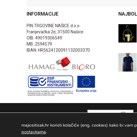
INFORMACIJE
NAJBOL
PIN TRGOVINE NAŠICE d.o.o.
Franjevačka 2e, 31500 Našice
OIB: 49019306549
MB: 2594579
IBAN: HR5624120091132003370
majiceitisak.hr koristi kolačiće (eng. cookies) kako bi vam p
.
postavkama
PIN TRGOVINE
2026
. Sva prava pridržana Configured by -
INFOS 