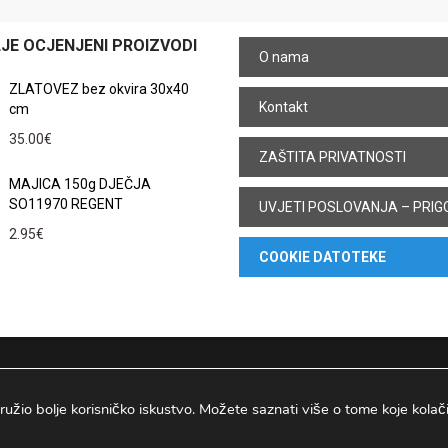
JE OCJENJENI PROIZVODI
O nama
ZLATOVEZ bez okvira 30x40
Kontakt
cm
35.00
€
ZAŠTITA PRIVATNOSTI
MAJICA 150g DJEČJA
SO11970 REGENT
UVJETI POSLOVANJA – PRIG
2.95
€
COOKIE DATOTEKE
ružio bolje korisničko iskustvo. Možete saznati više o tome koje kolačiće
Osijek