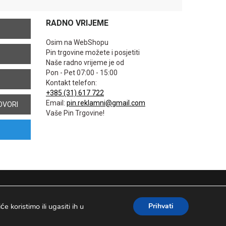
RADNO VRIJEME
Osim na WebShopu
Pin trgovine možete i posjetiti
Naše radno vrijeme je od
Pon - Pet 07:00 - 15:00
Kontakt telefon:
+385 (31) 617 722
Email:
pin.reklamni@gmail.com
OVORI
Vaše Pin Trgovine!
 koristimo ili ugasiti ih u
Prihvati