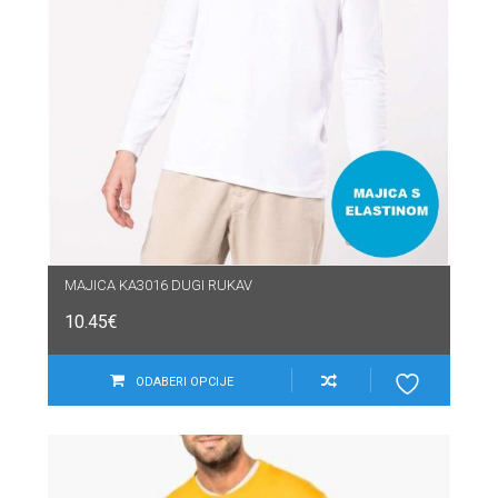
MAJICA KA3016 DUGI RUKAV
10.45
€
ODABERI OPCIJE