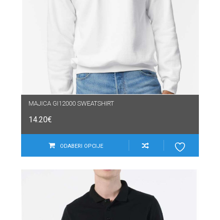
MAJICA GI12000 SWEATSHIRT
14.20
€
ODABERI OPCIJE