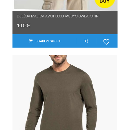
DJEČJA MAJICA AWJH030J AWDYS SWEATSHIRT
10.00
€
ODABERI OPCIJE