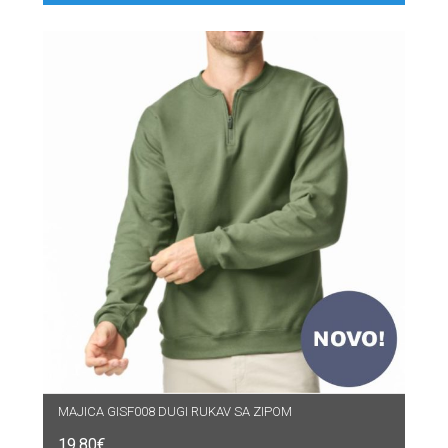
MAJICA GISF008 DUGI RUKAV SA ZIPOM
19.80
€