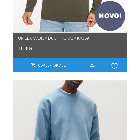
UNISEX MAJICA DUGIH RUKAVA KA359
10.10
€
ODABERI OPCIJE