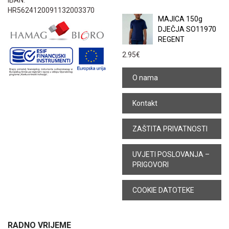
IBAN:
HR5624120091132003370
MAJICA 150g
DJEČJA SO11970
REGENT
2.95
€
O nama
Kontakt
ZAŠTITA PRIVATNOSTI
UVJETI POSLOVANJA –
PRIGOVORI
COOKIE DATOTEKE
RADNO VRIJEME