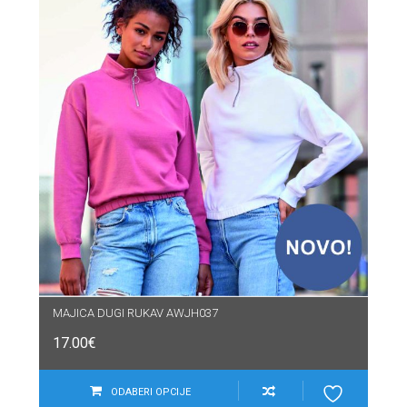
MAJICA DUGI RUKAV AWJH037
17.00
€
ODABERI OPCIJE