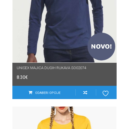
UNISEX MAJICA DUGIH RUKAVA SO02074
8.30
€
ODABERI OPCIJE