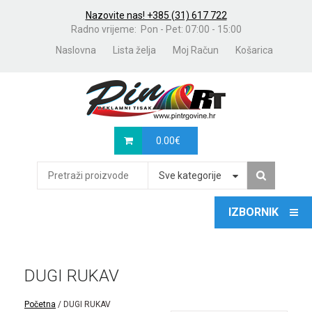
Nazovite nas! +385 (31) 617 722
Radno vrijeme: Pon - Pet: 07:00 - 15:00
Naslovna
Lista želja
Moj Račun
Košarica
0.00
€
Sve kategorije
DUGI RUKAV
Početna
/ DUGI RUKAV