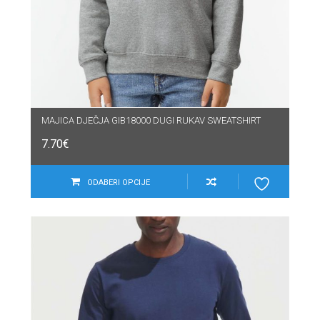
MAJICA DJEČJA GIB18000 DUGI RUKAV SWEATSHIRT
7.70
€
ODABERI OPCIJE