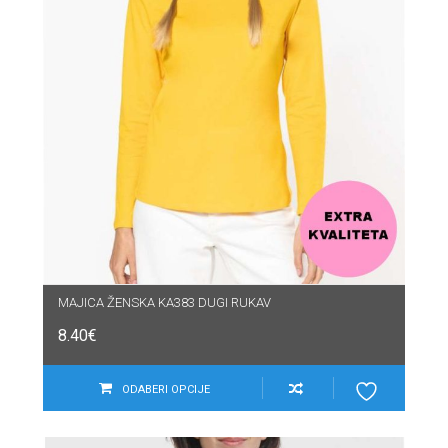
MAJICA ŽENSKA KA383 DUGI RUKAV
8.40
€
ODABERI OPCIJE