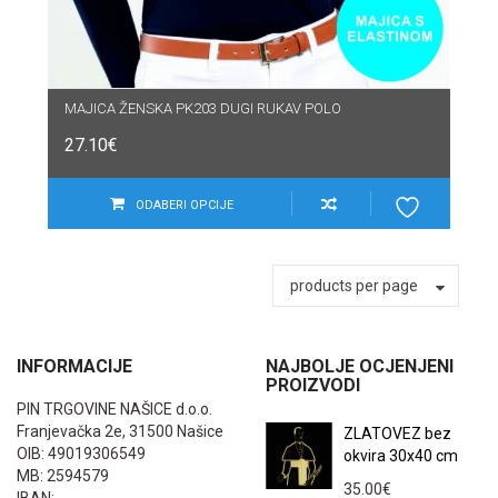
MAJICA ŽENSKA PK203 DUGI RUKAV POLO
27.10
€
ODABERI OPCIJE
products per page
INFORMACIJE
NAJBOLJE OCJENJENI
PROIZVODI
PIN TRGOVINE NAŠICE d.o.o.
Franjevačka 2e, 31500 Našice
ZLATOVEZ bez
OIB: 49019306549
okvira 30x40 cm
MB: 2594579
35.00
€