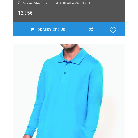
ŽENSKA MAJICA DUGI RUKAV AWJH030F
12.35
€
ODABERI OPCIJE