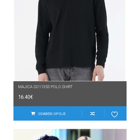
MAJICA SO11353 POLO SHIRT
16.40
€
ODABERI OPCIJE