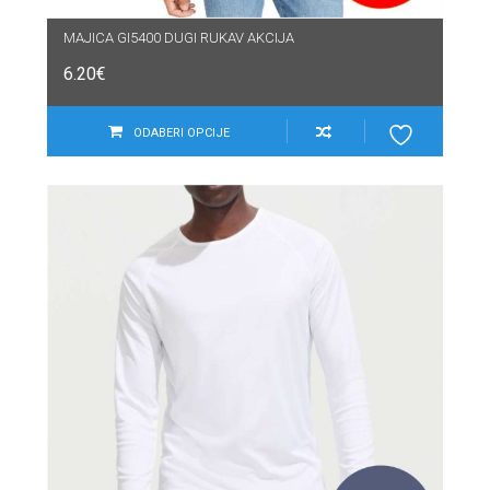
MAJICA GI5400 DUGI RUKAV AKCIJA
6.20
€
ODABERI OPCIJE