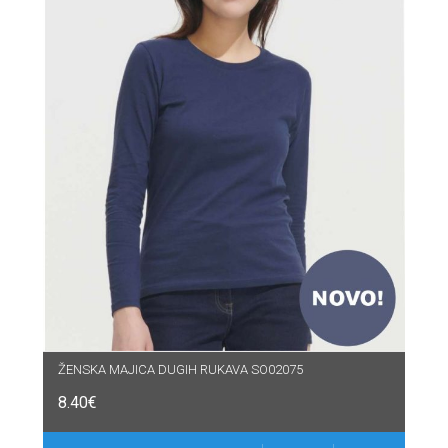
ŽENSKA MAJICA DUGIH RUKAVA SO02075
8.40
€