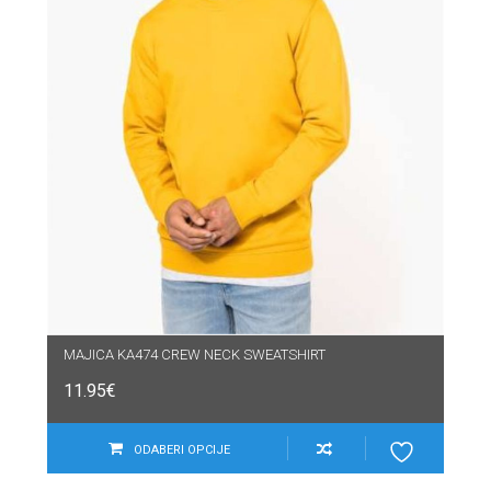
MAJICA KA474 CREW NECK SWEATSHIRT
11.95
€
ODABERI OPCIJE