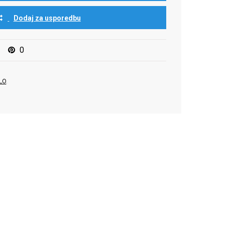
Dodaj za usporedbu
0
LO
.