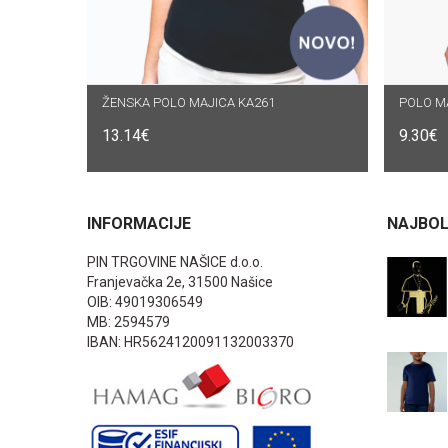
ŽENSKA POLO MAJICA KA261
ODABERI OPCIJE
POLO MA
O
13.14
€
9.30
€
INFORMACIJE
NAJBOL
PIN TRGOVINE NAŠICE d.o.o.
Franjevačka 2e, 31500 Našice
OIB: 49019306549
MB: 2594579
IBAN: HR5624120091132003370