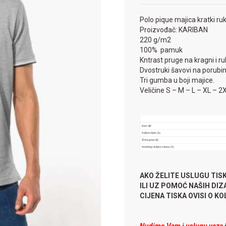
Polo pique majica kratki ru
Proizvođač: KARIBAN
220 g/m2
100% pamuk
Kntrast pruge na kragni i r
Dvostruki šavovi na porubi
Tri gumba u boji majice.
Veličine S – M – L – XL – 2
AKO ŽELITE USLUGU TIS
ILI UZ POMOĆ NAŠIH DI
CIJENA TISKA OVISI O KOLI