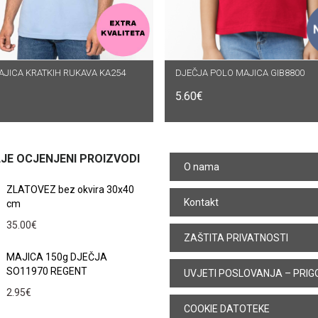
JICA KRATKIH RUKAVA KA254
DABERI OPCIJE
DJEČJA POLO MAJICA GIB8800
ODABERI OPCIJE
5.60
€
JE OCJENJENI PROIZVODI
O nama
ZLATOVEZ bez okvira 30x40
Kontakt
cm
35.00
€
ZAŠTITA PRIVATNOSTI
MAJICA 150g DJEČJA
SO11970 REGENT
UVJETI POSLOVANJA – PRIG
2.95
€
COOKIE DATOTEKE