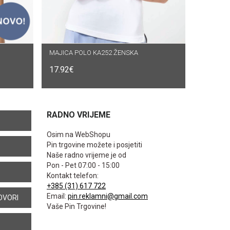
MAJICA POLO KA252 ŽENSKA
ODABERI OPCIJE
17.92
€
RADNO VRIJEME
Osim na WebShopu
Pin trgovine možete i posjetiti
Naše radno vrijeme je od
Pon - Pet 07:00 - 15:00
Kontakt telefon:
+385 (31) 617 722
Email:
pin.reklamni@gmail.com
OVORI
Vaše Pin Trgovine!