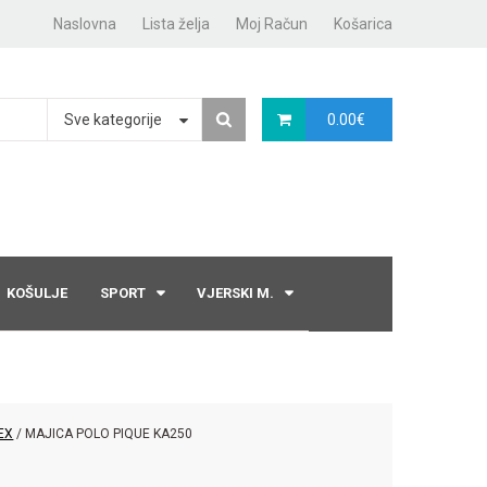
Naslovna
Lista želja
Moj Račun
Košarica
Sve kategorije
0.00
€
KOŠULJE
SPORT
VJERSKI M.
EX
/ MAJICA POLO PIQUE KA250