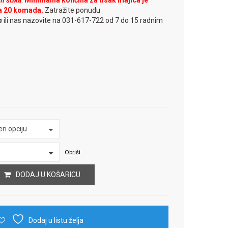
i štika
.
Minimalna količina za tisak majica je
a 20 komada.
Zatražite ponudu
m
ili nas nazovite na 031-617-722 od 7 do 15 radnim
ri opciju
Obriši
DODAJ U KOŠARICU
Dodaj u listu želja