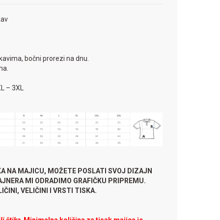
kav
ukavima, bočni prorezi na dnu.
ma.
XL – 3XL
KA NA MAJICU, MOŽETE POSLATI SVOJ DIZAJN
ZAJNERA MI ODRADIMO GRAFIČKU PRIPREMU.
ČINI, VELIČINI I VRSTI TISKA.