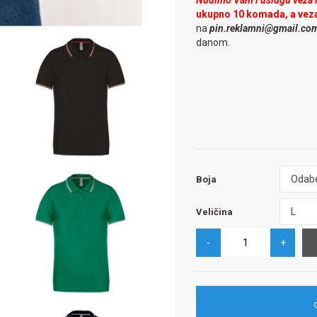
Nudimo Vam i uslugu veza il
ukupno 10 komada, a vez
na
pin.reklamni@gmail.co
danom.
Boja
Odabe
Boja
Veličina
L
Veličina