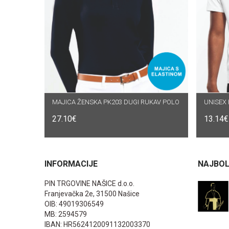
MAJICA ŽENSKA PK203 DUGI RUKAV POLO
ODABERI OPCIJE
UNISEX 
O
27.10
€
13.14
€
INFORMACIJE
NAJBOL
PIN TRGOVINE NAŠICE d.o.o.
Franjevačka 2e, 31500 Našice
OIB: 49019306549
MB: 2594579
IBAN: HR5624120091132003370