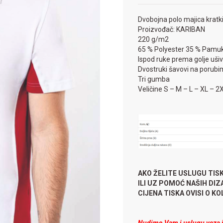
Dvobojna polo majica kratk
Proizvođač: KARIBAN
220 g/m2
65 % Polyester 35 % Pamuk
Ispod ruke prema golje ušive
Dvostruki šavovi na porubi
Tri gumba
Veličine S – M – L – XL – 2
AKO ŽELITE USLUGU TIS
ILI UZ POMOĆ NAŠIH DI
CIJENA TISKA OVISI O KOLI