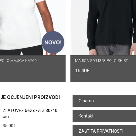
POLO MAJICA KA260
DABERI OPCIJE
MAJICA SO11353 POLO SHIRT
ODABERI OPCIJE
16.40
€
JE OCJENJENI PROIZVODI
O nama
ZLATOVEZ bez okvira 30x40
Kontakt
cm
35.00
€
ZAŠTITA PRIVATNOSTI