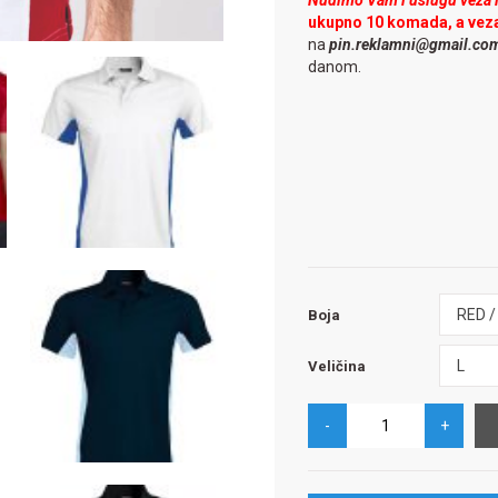
Nudimo Vam i uslugu veza il
ukupno 10 komada, a vez
na
pin.reklamni@gmail.co
danom.
Boja
RED 
Boja
Veličina
L
Veličina