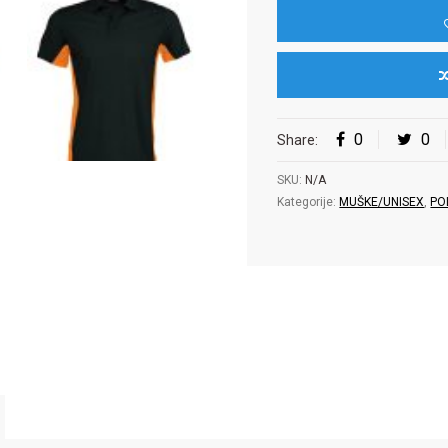
0
0
Share:
SKU:
N/A
Kategorije:
MUŠKE/UNISEX
,
PO