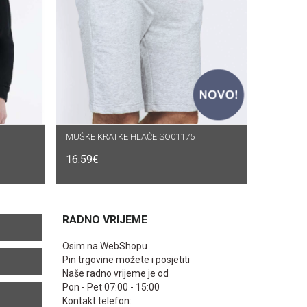
MUŠKE KRATKE HLAČE SO01175
ODABERI OPCIJE
16.59
€
RADNO VRIJEME
Osim na WebShopu
Pin trgovine možete i posjetiti
Naše radno vrijeme je od
Pon - Pet 07:00 - 15:00
Kontakt telefon: