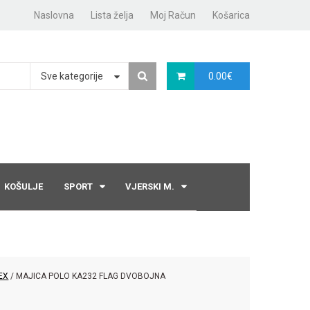
Naslovna
Lista želja
Moj Račun
Košarica
Sve kategorije
0.00
€
KOŠULJE
SPORT
VJERSKI M.
EX
/ MAJICA POLO KA232 FLAG DVOBOJNA