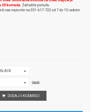
i štika
.
Minimalna količina za tisak majica je
a 20 komada.
Zatražite ponudu
m
ili nas nazovite na 031-617-722 od 7 do 15 radnim
/ BLACK
Obriši
DODAJ U KOŠARICU