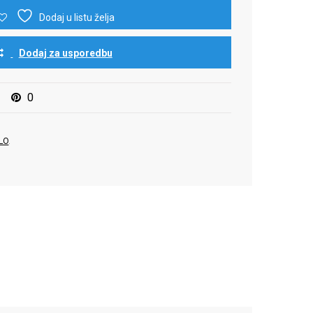
Dodaj u listu želja
Dodaj za usporedbu
0
LO
.