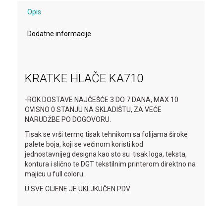
Opis
Dodatne informacije
KRATKE HLAČE KA710
-ROK DOSTAVE NAJČEŠĆE 3 DO 7 DANA, MAX 10
OVISNO 0 STANJU NA SKLADIŠTU, ZA VEĆE
NARUDŽBE PO DOGOVORU.
Tisak se vrši termo tisak tehnikom sa folijama široke
palete boja, koji se većinom koristi kod
jednostavnijeg designa kao sto su tisak loga, teksta,
kontura i slično te DGT tekstilnim printerom direktno na
majicu u full coloru.
U SVE CIJENE JE UKLJKUČEN PDV