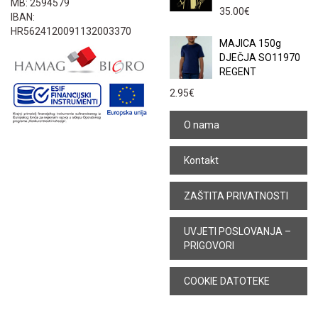
MB: 2594579
35.00
€
IBAN:
HR5624120091132003370
MAJICA 150g
DJEČJA SO11970
REGENT
2.95
€
O nama
Kontakt
ZAŠTITA PRIVATNOSTI
UVJETI POSLOVANJA –
PRIGOVORI
COOKIE DATOTEKE