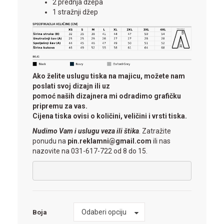
2 prednja džepa
1 stražnji džep
Ako želite uslugu tiska na majicu, možete nam
poslati svoj dizajn ili uz
pomoć naših dizajnera mi odradimo grafičku
pripremu za vas.
Cijena tiska ovisi o količini, veličini i vrsti tiska.
Nudimo Vam i uslugu veza ili štika
. Zatražite
ponudu na
pin.reklamni@gmail.com
ili nas
nazovite na 031-617-722 od 8 do 15.
Boja
Odaberi opciju
Boja