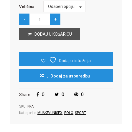
Veličina
Odaberi opciju
Veličina
DODAJ U KOŠARICU
Dodaj u listu želja
Dodaj za usporedbu
0
0
0
Share:
SKU:
N/A
Kategorije:
MUŠKE/UNISEX
,
POLO
,
SPORT
.