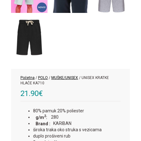
Početna
/
POLO
/
MUŠKE/UNISEX
/ UNISEX KRATKE
HLAČE KA710
21.90
€
80% pamuk 20% poliester
2
g/m
:
280
Brand :
KARIBAN
široka traka oko struka s vezicama
duplo prošiveni rub