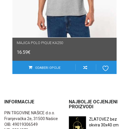
MAJICA POLO PIQUE KA250
16.59
€
ODABERI OPCIJE
INFORMACIJE
NAJBOLJE OCJENJENI
PROIZVODI
PIN TRGOVINE NAŠICE d.o.o.
Franjevačka 2e, 31500 Našice
ZLATOVEZ bez
OIB: 49019306549
okvira 30x40 cm