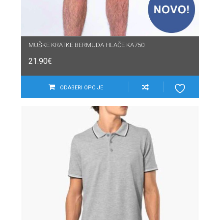
MUŠKE KRATKE BERMUDA HLAČE KA750
21.90
€
ODABERI OPCIJE