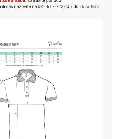
a 20 komada.
Zatražite ponudu
m
ili nas nazovite na 031-617-722 od 7 do 15 radnim