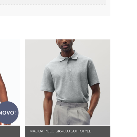
MAJICA POLO GI64800 SOFTSTYLE
ODABERI OPCIJE