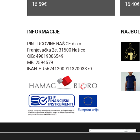
16.59
€
16.40
€
INFORMACIJE
NAJBOL
PIN TRGOVINE NAŠICE d.o.o.
Franjevačka 2e, 31500 Našice
OIB: 49019306549
MB: 2594579
IBAN: HR5624120091132003370