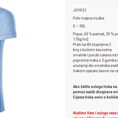
JOYP21
Polo majica muška
S – 3XL
Pique, 65 % pamuk, 35 % po
170g/m2
Prati na 40 stupnjeva C
kroj s bočnim šavovima
ovratnik i porubi rukava od
poprečna traka s 3 gumba u
unutarnji dio ovratnika zaš
trakom ojačani šavovi na 
Ako želite uslugu tiska na
pomoć naših dizajnera mi
Cijena tiska ovisi o količini
Nudimo Vam i uslugu veza il