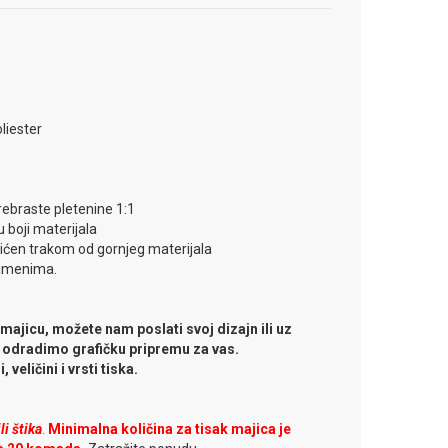
liester
 rebraste pletenine 1:1
 boji materijala
tićen trakom od gornjeg materijala
ramenima.
 majicu, možete nam poslati svoj dizajn ili uz
 odradimo grafičku pripremu za vas.
, veličini i vrsti tiska.
i štika
.
Minimalna količina za tisak majica je