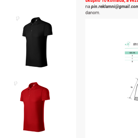
ukupno 10 komada, a vez
na
pin.reklamni@gmail.co
danom.