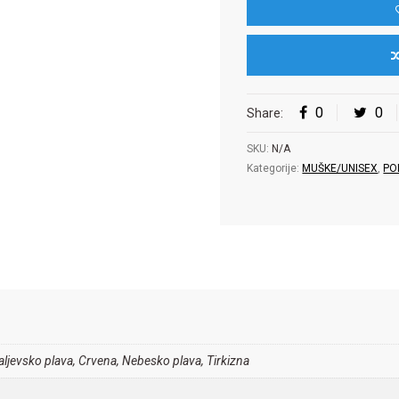
0
0
Share:
SKU:
N/A
Kategorije:
MUŠKE/UNISEX
,
PO
raljevsko plava, Crvena, Nebesko plava, Tirkizna