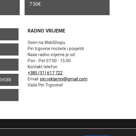
7.50
€
RADNO VRIJEME
Osim na WebShopu
Pin trgovine možete i posjetiti
Naše radno vrijeme je od
Pon - Pet 07:00 - 15:00
Kontakt telefon:
+385 (31) 617 722
Email:
pin.reklamni@gmail.com
OVORI
Vaše Pin Trgovine!