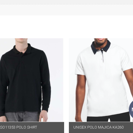
SO11353 POLO SHIRT
DABERI OPCIJE
UNISEX POLO MAJICA KA260
ODABERI OPCIJE