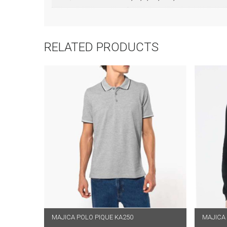
RELATED PRODUCTS
MAJICA POLO PIQUE KA250
ODABERI OPCIJE
MAJICA 
O