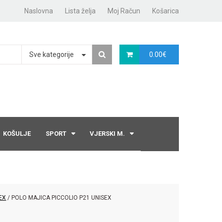
Naslovna
Lista želja
Moj Račun
Košarica
Sve kategorije
0.00
€
KOŠULJE
SPORT
VJERSKI M.
EX
/ POLO MAJICA PICCOLIO P21 UNISEX