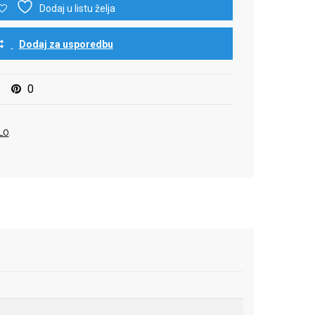
Dodaj u listu želja
Dodaj za usporedbu
0
LO
.