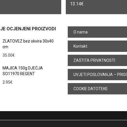
13.14
€
JE OCJENJENI PROIZVODI
O nama
ZLATOVEZ bez okvira 30x40
Kontakt
cm
35.00
€
ZAŠTITA PRIVATNOSTI
MAJICA 150g DJEČJA
SO11970 REGENT
UVJETI POSLOVANJA – PRIG
2.95
€
COOKIE DATOTEKE