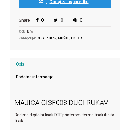
Dodaj za usporedbu
0
0
0
Share:
SKU:
N/A
Kategorije:
DUGI RUKAV
,
MUŠKE
,
UNISEX
.
Opis
Dodatne informacije
MAJICA GISF008 DUGI RUKAV
Radimo digitalni tisak DTF printerom, termo tisak ili sito
tisak.