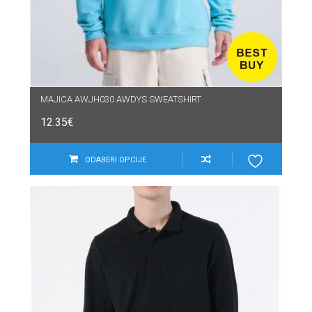
MAJICA AWJH030 AWDYS SWEATSHIRT
12.35
€
ODABERI OPCIJE