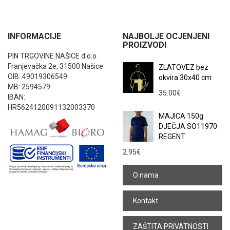
INFORMACIJE
NAJBOLJE OCJENJENI
PROIZVODI
PIN TRGOVINE NAŠICE d.o.o.
Franjevačka 2e, 31500 Našice
ZLATOVEZ bez
OIB: 49019306549
okvira 30x40 cm
MB: 2594579
35.00
€
IBAN:
HR5624120091132003370
MAJICA 150g
DJEČJA SO11970
REGENT
2.95
€
O nama
Kontakt
ZAŠTITA PRIVATNOSTI