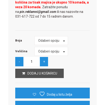
količina za tisak majica je ukupno 10 komada, a
veza 20 komada.
Zatražite ponudu
na
pin.reklamni@gmail.com
ili nas nazovite na
031-617-722 od 7 do 15 radnim danom.
Boja
Odaberi opciju
Boja
Veličina
Odaberi opciju
Veličina
DODAJ U KOŠARICU
Dodaj u listu želja