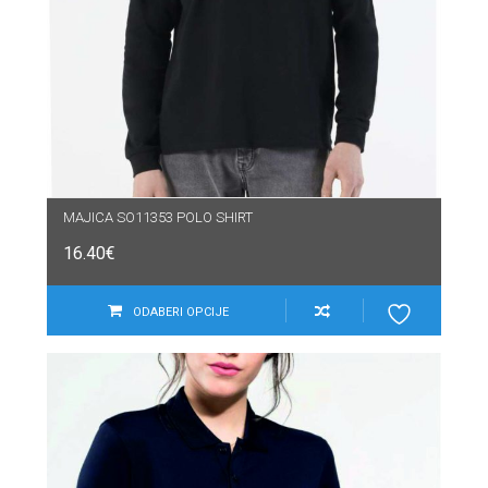
MAJICA SO11353 POLO SHIRT
16.40
€
ODABERI OPCIJE