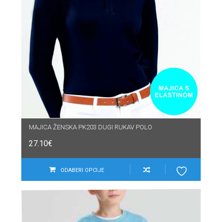
MAJICA ŽENSKA PK203 DUGI RUKAV POLO
27.10
€
ODABERI OPCIJE