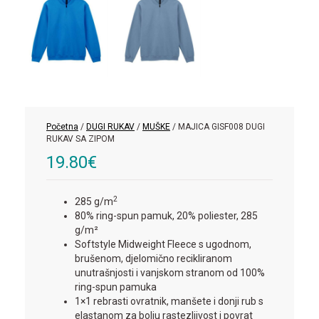
Početna
/
DUGI RUKAV
/
MUŠKE
/ MAJICA GISF008 DUGI
RUKAV SA ZIPOM
19.80
€
2
285 g/m
80% ring-spun pamuk, 20% poliester, 285
g/m²
Softstyle Midweight Fleece s ugodnom,
brušenom, djelomično recikliranom
unutrašnjosti i vanjskom stranom od 100%
ring-spun pamuka
1×1 rebrasti ovratnik, manšete i donji rub s
elastanom za bolju rastezljivost i povrat