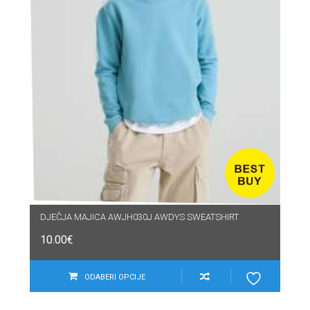
DJEČJA MAJICA AWJH030J AWDYS SWEATSHIRT
10.00
€
ODABERI OPCIJE