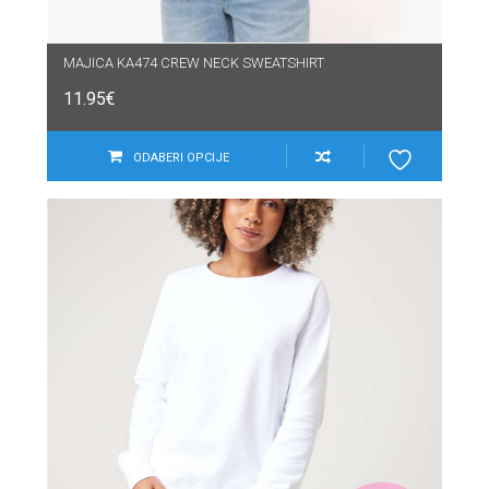
MAJICA KA474 CREW NECK SWEATSHIRT
11.95
€
ODABERI OPCIJE