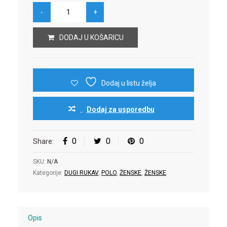
DODAJ U KOŠARICU
Dodaj u listu želja
Dodaj za usporedbu
0
0
0
Share:
SKU:
N/A
Kategorije:
DUGI RUKAV
,
POLO
,
ŽENSKE
,
ŽENSKE
.
Opis