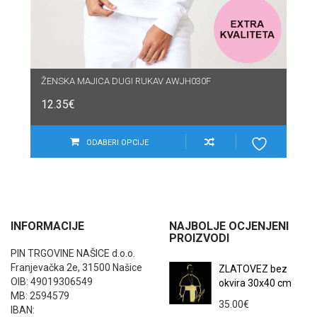
ŽENSKA MAJICA DUGI RUKAV AWJH030F
12.35
€
ODABERI OPCIJE
INFORMACIJE
NAJBOLJE OCJENJENI
PROIZVODI
PIN TRGOVINE NAŠICE d.o.o.
Franjevačka 2e, 31500 Našice
ZLATOVEZ bez
OIB: 49019306549
okvira 30x40 cm
MB: 2594579
35.00
€
IBAN: