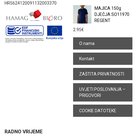
HR5624120091132003370
MAJICA 150g
DJEČJA SO11970
REGENT
2.95
€
O nama
Kontakt
ZAŠTITA PRIVATNOSTI
UVJETI POSLOVANJA –
PRIGOVORI
COOKIE DATOTEKE
RADNO VRIJEME