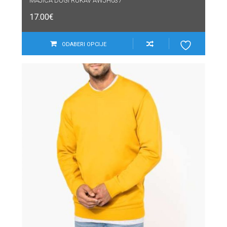
MAJICA DUGI RUKAV AWJH037
17.00
€
ODABERI OPCIJE