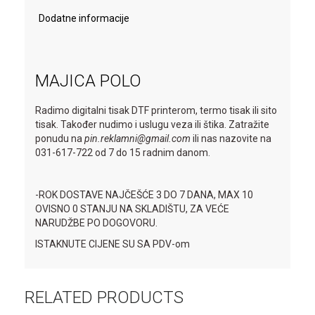
Dodatne informacije
MAJICA POLO
Radimo digitalni tisak DTF printerom, termo tisak ili sito
tisak. Također nudimo i uslugu veza ili štika. Zatražite
ponudu na
pin.reklamni@gmail.com
ili nas nazovite na
031-617-722 od 7 do 15 radnim danom.
-ROK DOSTAVE NAJČEŠĆE 3 DO 7 DANA, MAX 10
OVISNO 0 STANJU NA SKLADIŠTU, ZA VEĆE
NARUDŽBE PO DOGOVORU.
ISTAKNUTE CIJENE SU SA PDV-om
RELATED PRODUCTS