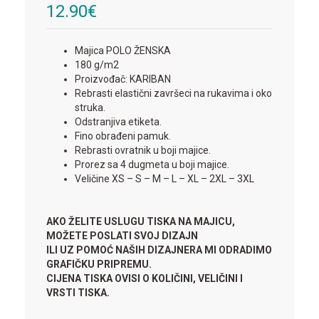
12.90
€
Majica POLO ŽENSKA
180 g/m2
Proizvođač: KARIBAN
Rebrasti elastični završeci na rukavima i oko
struka.
Odstranjiva etiketa.
Fino obrađeni pamuk.
Rebrasti ovratnik u boji majice.
Prorez sa 4 dugmeta u boji majice.
Veličine XS – S – M – L – XL – 2XL – 3XL
AKO ŽELITE USLUGU TISKA NA MAJICU,
MOŽETE POSLATI SVOJ DIZAJN
ILI UZ POMOĆ NAŠIH DIZAJNERA MI ODRADIMO
GRAFIČKU PRIPREMU.
CIJENA TISKA OVISI O KOLIČINI, VELIČINI I
VRSTI TISKA.