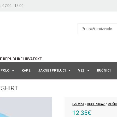
: 07:00 - 15:00
E REPUBLIKE HRVATSKE.
POLO
KAPE
JAKNE I PRSLUCI
VEZ
RUČNICI
TSHIRT
Početna
/
DUGI RUKAV
/
MUŠK
12.35
€