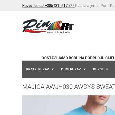
Nazovite nas! +385 (31) 617 722
Radno vrijeme: Pon - Pet
DOSTAVLJAMO ROBU NA PODRUČJU CIJEL
KRATKI RUKAV
DUGI RUKAV
DUKSE
MAJICA AWJH030 AWDYS SWEA