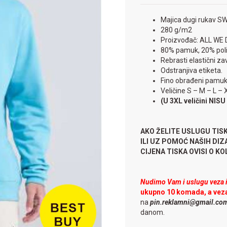
Majica dugi rukav S
280 g/m2
Proizvođač: ALL WE 
80% pamuk, 20% pol
Rebrasti elastični za
Odstranjiva etiketa.
Fino obrađeni pamuk
Veličine S – M – L –
(U 3XL veličini NIS
AKO ŽELITE USLUGU TIS
ILI UZ POMOĆ NAŠIH DI
CIJENA TISKA OVISI O KOLI
Nudimo Vam i uslugu veza il
ukupno 10 komada, a vez
na
pin.reklamni@gmail.co
danom.