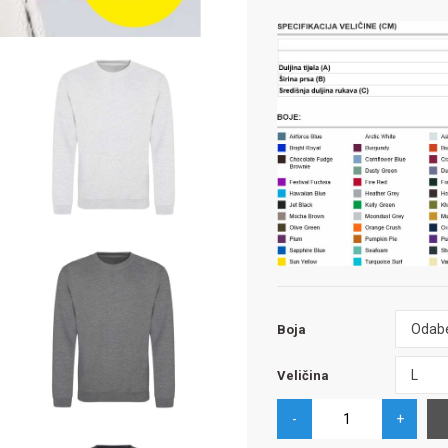
Boja
Odabe
Boja
Veličina
L
Veličina