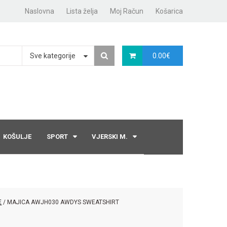
Naslovna
Lista želja
Moj Račun
Košarica
Sve kategorije
0.00
€
KOŠULJE
SPORT
VJERSKI M.
E
/ MAJICA AWJH030 AWDYS SWEATSHIRT