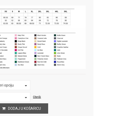
ri opciju
Obriši
DODAJ U KOŠARICU