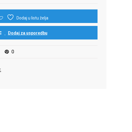
Dodaj u listu želja
Dodaj za usporedbu
0
E
.