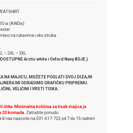
WEATSHIRT.
DO is (AWDis)
iester
vršeci na rukavima i oko struka.
.
 XL – 2XL – 3XL
U DOSTUPNE Arctic white i Oxford Navy BOJE.)
KA NA MAJICU, MOŽETE POSLATI SVOJ DIZAJN
ZAJNERA MI ODRADIMO GRAFIČKU PRIPREMU.
ČINI, VELIČINI I VRSTI TISKA.
i štika
.
Minimalna količina za tisak majica je
a 20 komada.
Zatražite ponudu
m
ili nas nazovite na 031-617-722 od 7 do 15 radnim