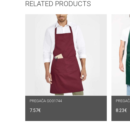
RELATED PRODUCTS
PREGAČA SO01744
ODABERI OPCIJE
PREGAČ
O
7.57
€
8.23
€