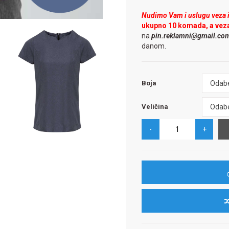
Nudimo Vam i uslugu veza il
ukupno 10 komada, a vez
na
pin.reklamni@gmail.co
danom.
Boja
Odabe
Boja
Veličina
Odabe
Veličina