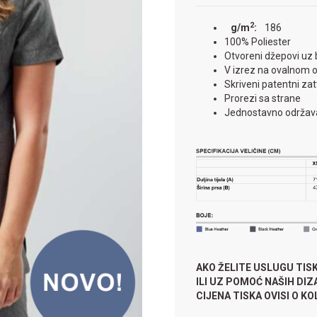
2
g/m
:
186
100% Poliester
Otvoreni džepovi uz 
V izrez na ovalnom o
Skriveni patentni za
Prorezi sa strane
Jednostavno održav
AKO ŽELITE USLUGU TIS
ILI UZ POMOĆ NAŠIH DI
CIJENA TISKA OVISI O KOLI