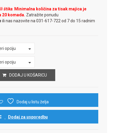
i štika
.
Minimalna količina za tisak majica je
a 20 komada.
Zatražite ponudu
m
ili nas nazovite na 031-617-722 od 7 do 15 radnim
ri opciju
ri opciju
DODAJ U KOŠARICU
Dodaj u listu želja
Dodaj za usporedbu