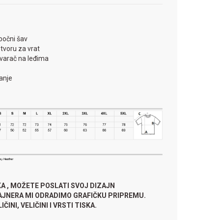
bočni šav
tvoru za vrat
tvarač na leđima
anje
KA , MOŽETE POSLATI SVOJ DIZAJN
ZAJNERA MI ODRADIMO GRAFIČKU PRIPREMU.
ČINI, VELIČINI I VRSTI TISKA.