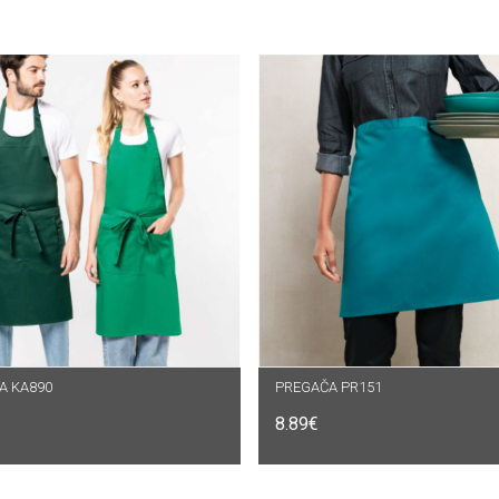
A KA890
DABERI OPCIJE
PREGAČA PR151
ODABERI OPCIJE
8.89
€