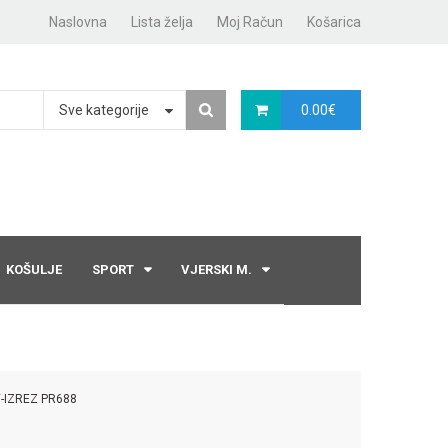
Naslovna
Lista želja
Moj Račun
Košarica
Sve kategorije
0.00
€
KOŠULJE
SPORT
VJERSKI M.
V-IZREZ PR688