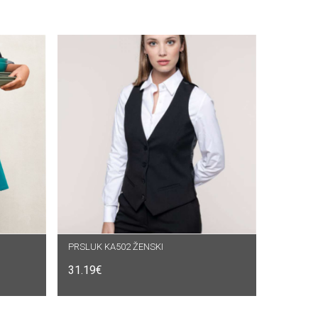
PRSLUK KA502 ŽENSKI
ODABERI OPCIJE
31.19
€