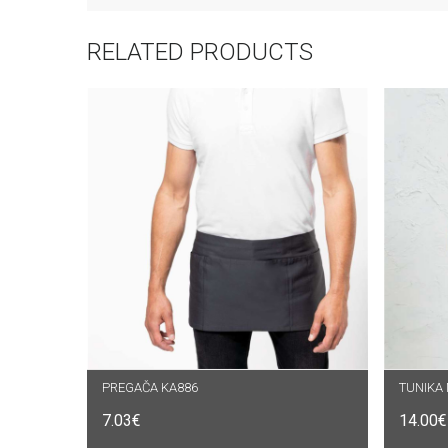
RELATED PRODUCTS
PREGAČA KA886
ODABERI OPCIJE
TUNIKA
O
7.03
€
14.00
€