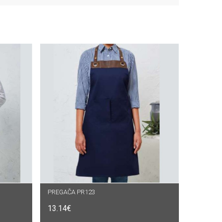
PREGAČA PR123
ODABERI OPCIJE
13.14
€