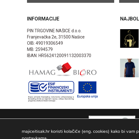
INFORMACIJE
NAJBOL
PIN TRGOVINE NAŠICE d.o.o.
Franjevačka 2e, 31500 Našice
OIB: 49019306549
MB: 2594579
IBAN: HR5624120091132003370
majiceitisak.hr koristi kolačiće (eng. cookies) kako bi vam p
.
postavkama