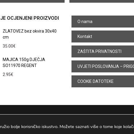
JE OCJENJENI PROIZVODI
O nama
ZLATOVEZ bez okvira 30x40
Kontakt
cm
35.00
€
ZAŠTITA PRIVATNOSTI
MAJICA 150g DJEČJA
SO11970 REGENT
UVJETI POSLOVANJA – PRIG
2.95
€
COOKIE DATOTEKE
ružio bolje korisničko iskustvo. Možete saznati više o tome koje kolačiće