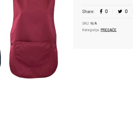
0
0
Share:
SKU:
N/A
Kategorija:
PREGAČE
.