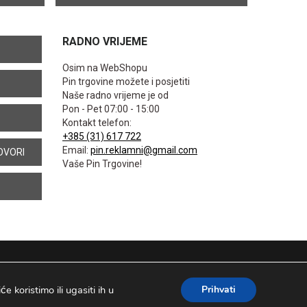
RADNO VRIJEME
Osim na WebShopu
Pin trgovine možete i posjetiti
Naše radno vrijeme je od
Pon - Pet 07:00 - 15:00
Kontakt telefon:
+385 (31) 617 722
Email:
pin.reklamni@gmail.com
OVORI
Vaše Pin Trgovine!
 koristimo ili ugasiti ih u
Prihvati