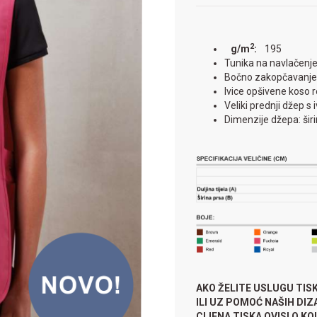
2
g/m
:
195
Tunika na navlačenje
Bočno zakopčavanje
Ivice opšivene koso
Veliki prednji džep 
Dimenzije džepa: šir
AKO ŽELITE USLUGU TIS
ILI UZ POMOĆ NAŠIH DI
CIJENA TISKA OVISI O KOLI