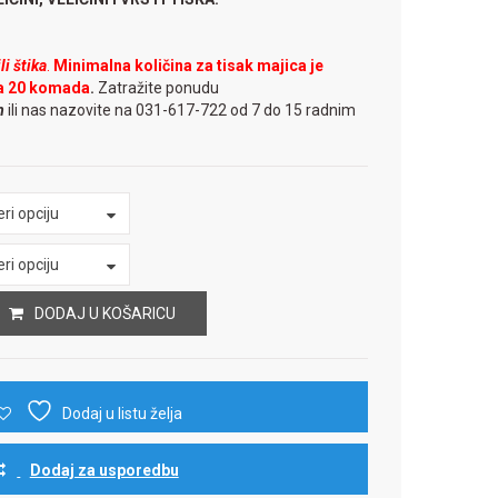
i štika
.
Minimalna količina za tisak majica je
a 20 komada
.
Zatražite ponudu
m
ili nas nazovite na 031-617-722 od 7 do 15 radnim
ri opciju
ri opciju
DODAJ U KOŠARICU
Dodaj u listu želja
Dodaj za usporedbu