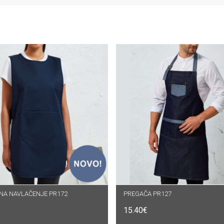
 NA NAVLAČENJE PR172
DABERI OPCIJE
PREGAČA PR127
ODABERI OPCIJE
15.40
€