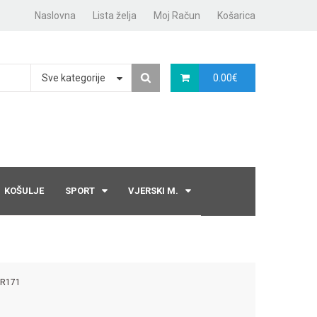
Naslovna
Lista želja
Moj Račun
Košarica
Sve kategorije
0.00
€
KOŠULJE
SPORT
VJERSKI M.
PR171