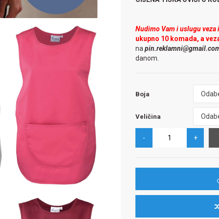
Nudimo Vam i uslugu veza il
ukupno 10 komada, a vez
na
pin.reklamni@gmail.co
danom.
Boja
Odabe
Boja
Veličina
Odabe
Veličina