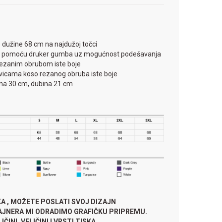
 dužine 68 cm na najdužoj točci
 pomoću druker gumba uz mogućnost podešavanja
 rezanim obrubom iste boje
s ivicama koso rezanog obruba iste boje
ina 30 cm, dubina 21 cm
KA , MOŽETE POSLATI SVOJ DIZAJN
ZAJNERA MI ODRADIMO GRAFIČKU PRIPREMU.
ČINI, VELIČINI I VRSTI TISKA.