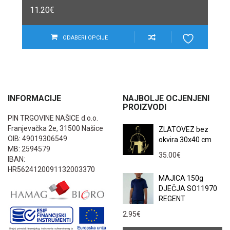
11.20
€
ODABERI OPCIJE
INFORMACIJE
NAJBOLJE OCJENJENI
PROIZVODI
PIN TRGOVINE NAŠICE d.o.o.
Franjevačka 2e, 31500 Našice
ZLATOVEZ bez
OIB: 49019306549
okvira 30x40 cm
MB: 2594579
35.00
€
IBAN:
HR5624120091132003370
MAJICA 150g
DJEČJA SO11970
REGENT
2.95
€