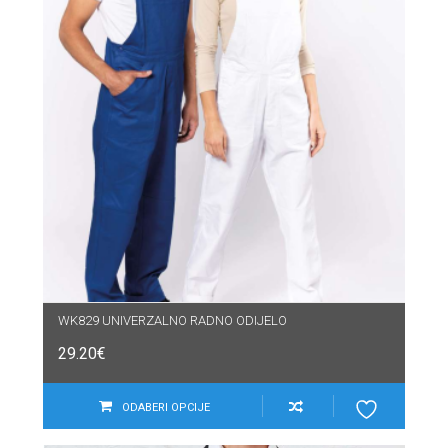
WK829 UNIVERZALNO RADNO ODIJELO
29.20
€
ODABERI OPCIJE