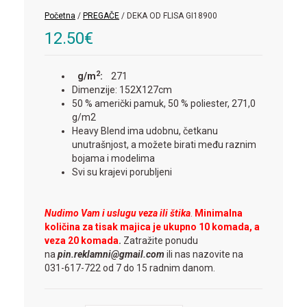
Početna
/
PREGAČE
/ DEKA OD FLISA GI18900
12.50
€
2
g/m
:
271
Dimenzije: 152X127cm
50 % američki pamuk, 50 % poliester, 271,0
g/m2
Heavy Blend ima udobnu, četkanu
unutrašnjost, a možete birati među raznim
bojama i modelima
Svi su krajevi porubljeni
Nudimo Vam i uslugu veza ili štika
.
Minimalna
količina za tisak majica je ukupno 10 komada, a
veza 20 komada
.
Zatražite ponudu
na
pin.reklamni@gmail.com
ili nas nazovite na
031-617-722 od 7 do 15 radnim danom.