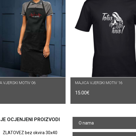
 VJERSKI MOTIV 06
DAJ U KOŠARICU
MAJICA VJERSKI MOTIV 16
ODABERI OPCIJE
15.00
€
JE OCJENJENI PROIZVODI
O nama
ZLATOVEZ bez okvira 30x40