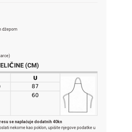
im džepom
karce)
resu se naplaćuje dodatnih 40kn
oslati nekome kao poklon, upišite njegove podatke u