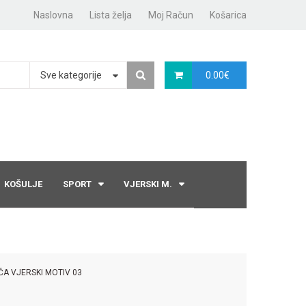
Naslovna
Lista želja
Moj Račun
Košarica
Sve kategorije
0.00
€
KOŠULJE
SPORT
VJERSKI M.
ČA VJERSKI MOTIV 03