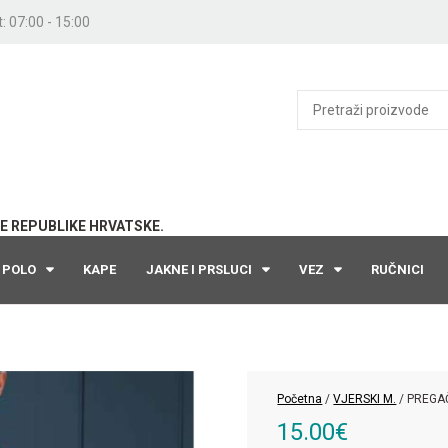
: 07:00 - 15:00
E REPUBLIKE HRVATSKE.
POLO
KAPE
JAKNE I PRSLUCI
VEZ
RUČNICI
Početna
/
VJERSKI M.
/ PREGA
15.00
€