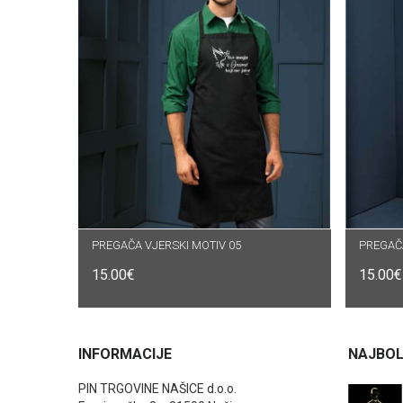
PREGAČA VJERSKI MOTIV 05
DODAJ U KOŠARICU
PREGAČA
DO
15.00
€
15.00
€
INFORMACIJE
NAJBOL
PIN TRGOVINE NAŠICE d.o.o.