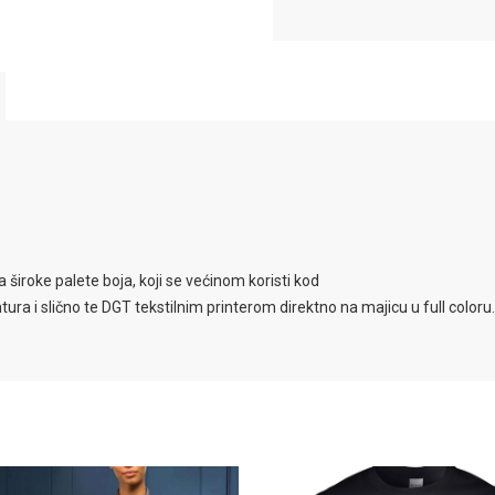
 široke palete boja, koji se većinom koristi kod
ura i slično te DGT tekstilnim printerom direktno na majicu u full coloru.