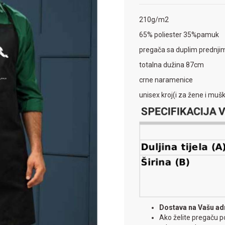
210g/m2
65% poliester 35%pamuk
pregača sa duplim prednj
totalna dužina 87cm
crne naramenice
unisex kroj(i za žene i muš
Dostava na Vašu ad
Ako želite pregaču p