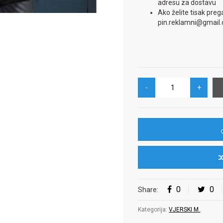
adresu za dostavu
Ako želite tisak preg
pin.reklamni@gmail
0
0
Share:
Kategorija:
VJERSKI M.
.