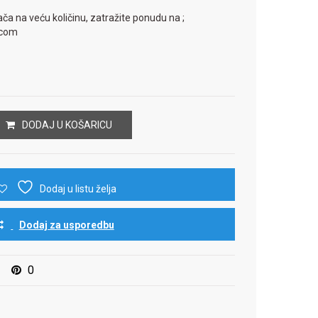
ača na veću količinu, zatražite ponudu na ;
.com
DODAJ U KOŠARICU
Dodaj u listu želja
Dodaj za usporedbu
0