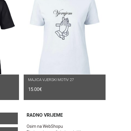
MAJICA VJERSKI MOTIV 27
ODABERI OPCIJE
15.00
€
RADNO VRIJEME
Osim na WebShopu