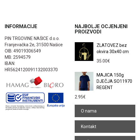
INFORMACIJE
NAJBOLJE OCJENJENI
PROIZVODI
PIN TRGOVINE NAŠICE d.o.o.
Franjevačka 2e, 31500 Našice
ZLATOVEZ bez
OIB: 49019306549
okvira 30x40 cm
MB: 2594579
35.00
€
IBAN:
HR5624120091132003370
MAJICA 150g
DJEČJA SO11970
REGENT
2.95
€
O nama
Kontakt