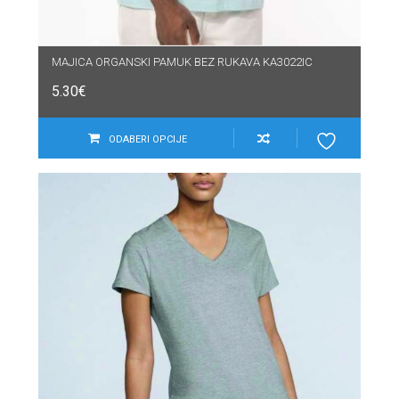
MAJICA ORGANSKI PAMUK BEZ RUKAVA KA3022IC
5.30
€
ODABERI OPCIJE