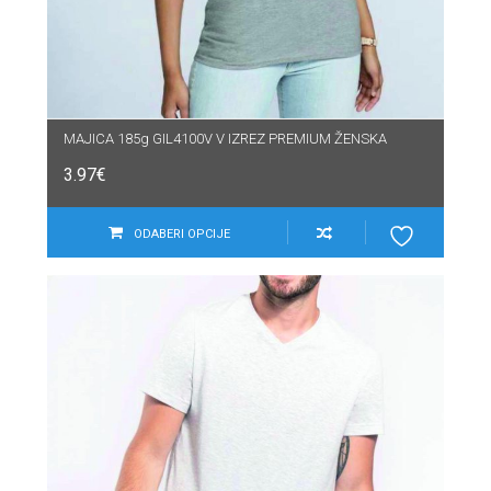
MAJICA 185g GIL4100V V IZREZ PREMIUM ŽENSKA
3.97
€
ODABERI OPCIJE