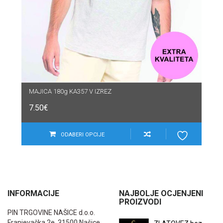
MAJICA 180g KA357 V IZREZ
7.50
€
ODABERI OPCIJE
INFORMACIJE
NAJBOLJE OCJENJENI
PROIZVODI
PIN TRGOVINE NAŠICE d.o.o.
Franjevačka 2e, 31500 Našice