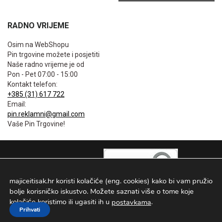
RADNO VRIJEME
Osim na WebShopu
Pin trgovine možete i posjetiti
Naše radno vrijeme je od
Pon - Pet 07:00 - 15:00
Kontakt telefon:
+385 (31) 617 722
Email:
pin.reklamni@gmail.com
Vaše Pin Trgovine!
majiceitisak.hr koristi kolačiće (eng. cookies) kako bi vam pružio
bolje korisničko iskustvo. Možete saznati više o tome koje
kolačiće koristimo ili ugasiti ih u
.
postavkama
Prihvati
PIN TRGOVINE
2026
. Sva prava pridržana Configured by -
INFOS Osijek