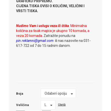
GRAFIČKU PRIPREMU.
CIJENA TISKA OVISI O KOLIČINI, VELIČINI I
VRSTI TISKA.
Nudimo Vam i uslugu veza ili šti
ka
. Minimalna
količina za tisak majica je ukupno 10 komada, a
veza 20 komada.
Zatražite ponudu na
pin.reklamni@gmail.com
ili nas nazovite na 031-
617-722 od 7 do 15 radnim danom.
Boja
Odaberi opciju
Boja
Veličina
L
Obriši
Veličina