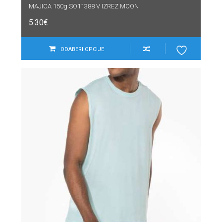
MAJICA 150g SO11388 V IZREZ MOON
5.30
€
ODABERI OPCIJE