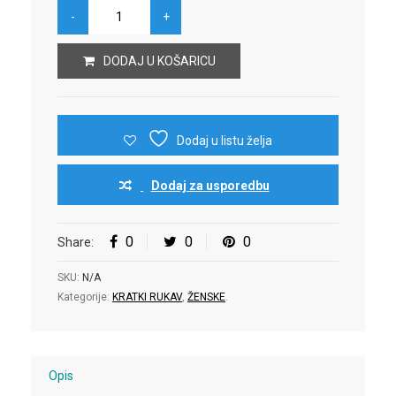
DODAJ U KOŠARICU
Dodaj u listu želja
Dodaj za usporedbu
0
0
0
Share:
SKU:
N/A
Kategorije:
KRATKI RUKAV
,
ŽENSKE
.
Opis