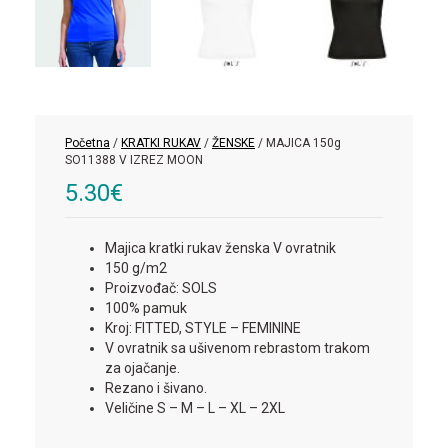
Početna
/
KRATKI RUKAV
/
ŽENSKE
/ MAJICA 150g
SO11388 V IZREZ MOON
5.30
€
Majica kratki rukav ženska V ovratnik
150 g/m2
Proizvođač: SOLS
100% pamuk
Kroj: FITTED, STYLE – FEMININE
V ovratnik sa ušivenom rebrastom trakom
za ojačanje.
Rezano i šivano.
Veličine S – M – L – XL – 2XL