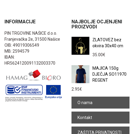
INFORMACIJE
NAJBOLJE OCJENJENI
PROIZVODI
PIN TRGOVINE NAŠICE d.o.o.
Franjevačka 2e, 31500 Našice
ZLATOVEZ bez
OIB: 49019306549
okvira 30x40 cm
MB: 2594579
35.00
€
IBAN:
HR5624120091132003370
MAJICA 150g
DJEČJA SO11970
REGENT
2.95
€
O nama
Kontakt
ZAŠTITA PRIVATNOSTI