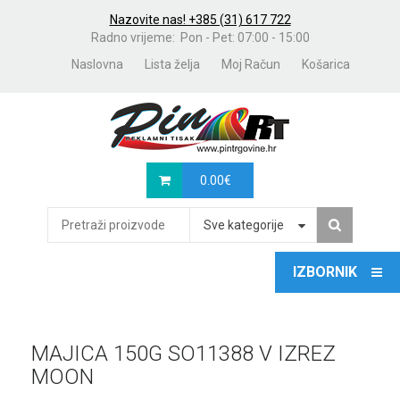
Nazovite nas! +385 (31) 617 722
Radno vrijeme: Pon - Pet: 07:00 - 15:00
Naslovna
Lista želja
Moj Račun
Košarica
0.00
€
Sve kategorije
MAJICA 150G SO11388 V IZREZ
MOON