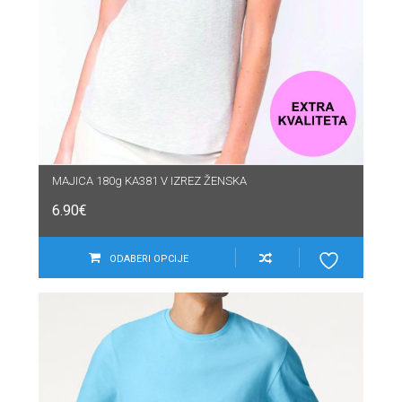
MAJICA 180g KA381 V IZREZ ŽENSKA
6.90
€
ODABERI OPCIJE