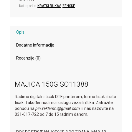
Kategorije:
KRATKI RUKAV
,
ŽENSKE
.
Opis
Dodatne informacije
Recenzije (0)
MAJICA 150G SO11388
Radimo digitalni tisak DTF printerom, termo tisak ili sito
tisak. Također nudimo i uslugu veza ili štika. Zatražite
ponudu na
pin.reklamni@gmail.com
ili nas nazovite na
031-617-722 od 7 do 15 radnim danom.
-ROK DOSTAVE NAJČEŠĆE 3 DO 7 DANA, MAX 10