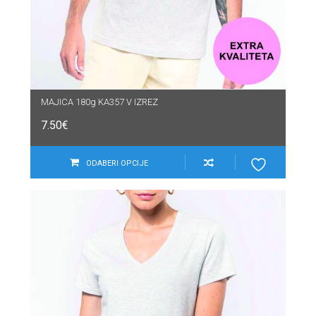
MAJICA 180g KA357 V IZREZ
7.50
€
ODABERI OPCIJE