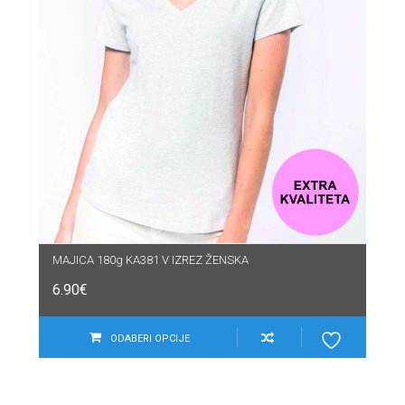
MAJICA 180g KA381 V IZREZ ŽENSKA
6.90
€
ODABERI OPCIJE