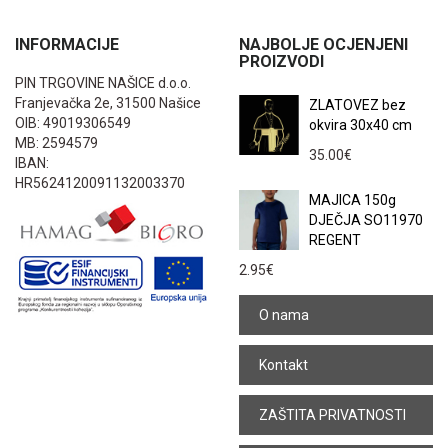
INFORMACIJE
NAJBOLJE OCJENJENI
PROIZVODI
PIN TRGOVINE NAŠICE d.o.o.
Franjevačka 2e, 31500 Našice
ZLATOVEZ bez
OIB: 49019306549
okvira 30x40 cm
MB: 2594579
35.00
€
IBAN:
HR5624120091132003370
MAJICA 150g
DJEČJA SO11970
REGENT
2.95
€
O nama
Kontakt
ZAŠTITA PRIVATNOSTI