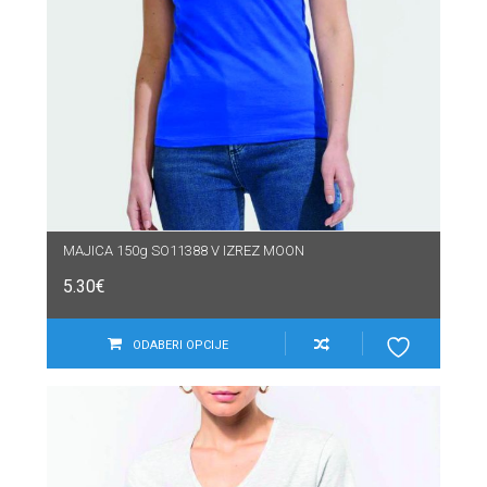
MAJICA 150g SO11388 V IZREZ MOON
5.30
€
ODABERI OPCIJE