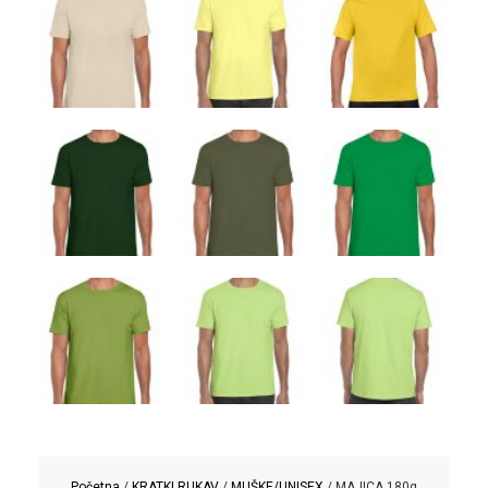
Početna
/
KRATKI RUKAV
/
MUŠKE/UNISEX
/ MAJICA 180g