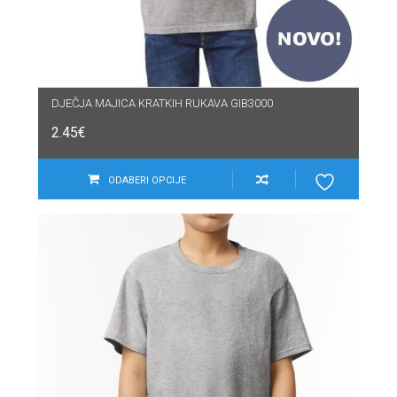
DJEČJA MAJICA KRATKIH RUKAVA GIB3000
2.45
€
ODABERI OPCIJE