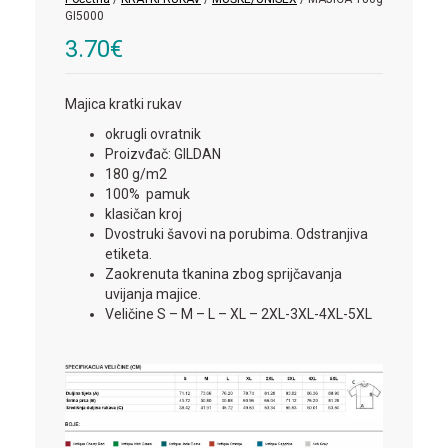
GI5000
3.70
€
Majica kratki rukav
okrugli ovratnik
Proizvđač: GILDAN
180 g/m2
100% pamuk
klasičan kroj
Dvostruki šavovi na porubima. Odstranjiva
etiketa.
Zaokrenuta tkanina zbog sprijčavanja
uvijanja majice.
Veličine S – M – L – XL – 2XL-3XL-4XL-5XL