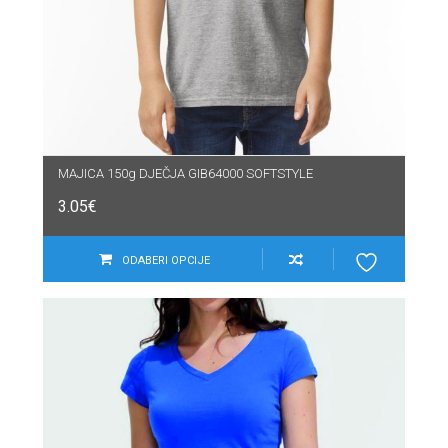
MAJICA 150g DJEČJA GIB64000 SOFTSTYLE
3.05
€
ODABERI OPCIJE