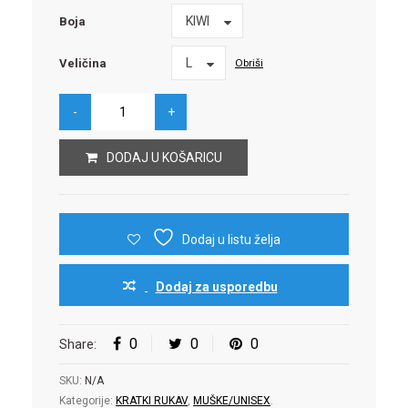
Boja
KIWI
Boja
Veličina
L
Obriši
Veličina
DODAJ U KOŠARICU
Dodaj u listu želja
Dodaj za usporedbu
0
0
0
Share:
SKU:
N/A
Kategorije:
KRATKI RUKAV
,
MUŠKE/UNISEX
.