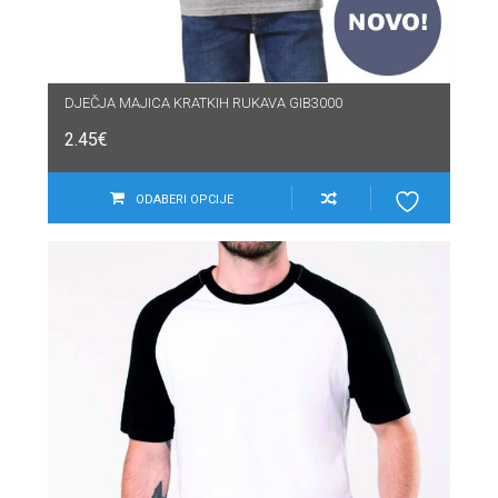
DJEČJA MAJICA KRATKIH RUKAVA GIB3000
2.45
€
ODABERI OPCIJE