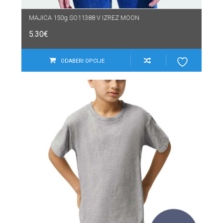
MAJICA 150g SO11388 V IZREZ MOON
5.30
€
ODABERI OPCIJE