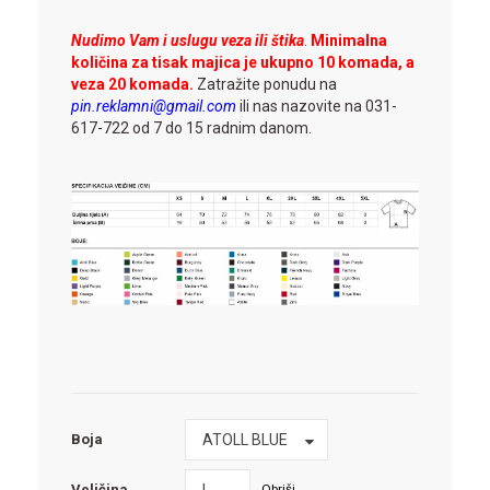
Nudimo Vam i uslugu veza ili štika
.
Minimalna
količina za tisak majica je ukupno 10 komada, a
veza 20 komada.
Zatražite ponudu na
pin.reklamni@gmail.com
ili nas nazovite na 031-
617-722 od 7 do 15 radnim danom.
Boja
ATOLL BLUE
Boja
Veličina
L
Obriši
Veličina