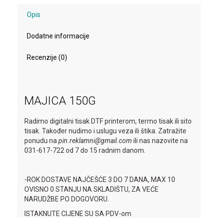
Opis
Dodatne informacije
Recenzije (0)
MAJICA 150G
Radimo digitalni tisak DTF printerom, termo tisak ili sito
tisak. Također nudimo i uslugu veza ili štika. Zatražite
ponudu na
pin.reklamni@gmail.com
ili nas nazovite na
031-617-722 od 7 do 15 radnim danom.
-ROK DOSTAVE NAJČEŠĆE 3 DO 7 DANA, MAX 10
OVISNO 0 STANJU NA SKLADIŠTU, ZA VEĆE
NARUDŽBE PO DOGOVORU.
ISTAKNUTE CIJENE SU SA PDV-om