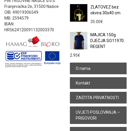
PIN TRGOVINE NAŠICE d.o.o.
Franjevačka 2e, 31500 Našice
ZLATOVEZ bez
OIB: 49019306549
okvira 30x40 cm
MB: 2594579
35.00
€
IBAN:
HR5624120091132003370
MAJICA 150g
DJEČJA SO11970
REGENT
2.95
€
O nama
Kontakt
ZAŠTITA PRIVATNOSTI
UVJETI POSLOVANJA –
PRIGOVORI