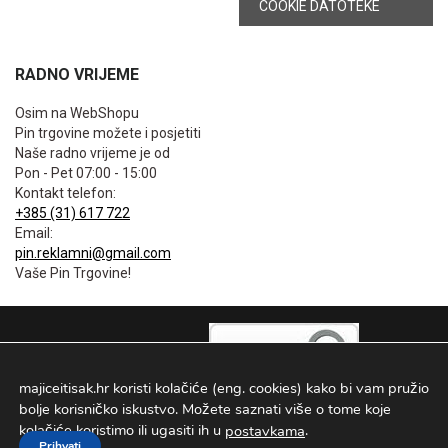
COOKIE DATOTEKE
RADNO VRIJEME
Osim na WebShopu
Pin trgovine možete i posjetiti
Naše radno vrijeme je od
Pon - Pet 07:00 - 15:00
Kontakt telefon:
+385 (31) 617 722
Email:
pin.reklamni@gmail.com
Vaše Pin Trgovine!
majiceitisak.hr koristi kolačiće (eng. cookies) kako bi vam pružio
bolje korisničko iskustvo. Možete saznati više o tome koje
kolačiće koristimo ili ugasiti ih u
.
postavkama
Prihvati
PIN TRGOVINE
2026
. Sva prava pridržana Configured by -
INFOS Osijek