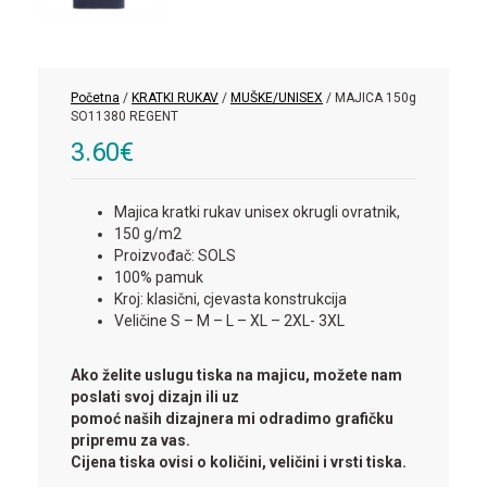
Početna
/
KRATKI RUKAV
/
MUŠKE/UNISEX
/ MAJICA 150g
SO11380 REGENT
3.60
€
Majica kratki rukav unisex okrugli ovratnik,
150 g/m2
Proizvođač: SOLS
100% pamuk
Kroj: klasični, cjevasta konstrukcija
Veličine S – M – L – XL – 2XL- 3XL
Ako želite uslugu tiska na majicu, možete nam
poslati svoj dizajn ili uz
pomoć naših dizajnera mi odradimo grafičku
pripremu za vas.
Cijena tiska ovisi o količini, veličini i vrsti tiska.