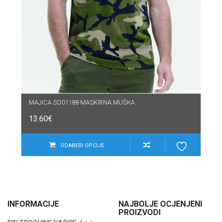
MAJICA SO01188 MASKIRNA MUŠKA
13.60
€
ODABERI OPCIJE
INFORMACIJE
NAJBOLJE OCJENJENI
PROIZVODI