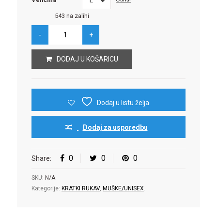
543 na zalihi
DODAJ U KOŠARICU
Dodaj u listu želja
Dodaj za usporedbu
0
0
0
Share:
SKU:
N/A
Kategorije:
KRATKI RUKAV
,
MUŠKE/UNISEX
.