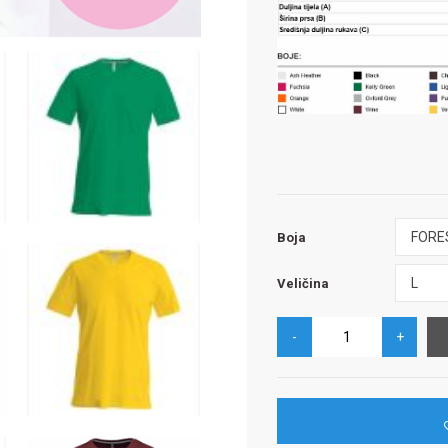
Boja
FORE
Boja
Veličina
L
Veličina