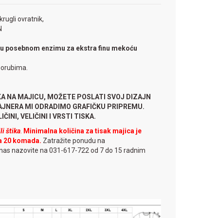
krugli ovratnik,
N
u posebnom enzimu za ekstra finu mekoću
porubima.
KA NA MAJICU, MOŽETE POSLATI SVOJ DIZAJN
ZAJNERA MI ODRADIMO GRAFIČKU PRIPREMU.
ČINI, VELIČINI I VRSTI TISKA.
i štika
.
Minimalna količina za tisak majica je
a 20 komada.
Zatražite ponudu na
 nas nazovite na 031-617-722 od 7 do 15 radnim