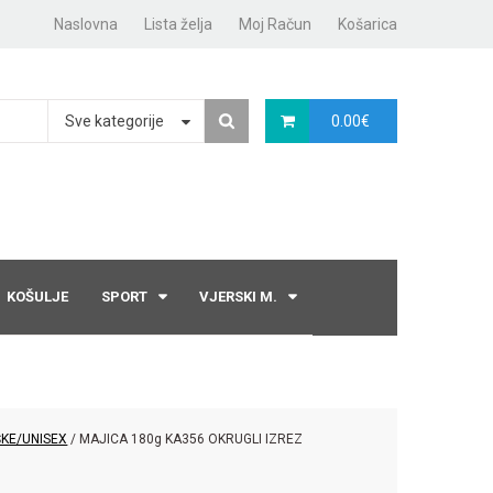
Naslovna
Lista želja
Moj Račun
Košarica
Sve kategorije
0.00
€
KOŠULJE
SPORT
VJERSKI M.
KE/UNISEX
/ MAJICA 180g KA356 OKRUGLI IZREZ