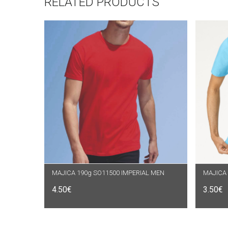
RELATED PRODUCTS
MAJICA 190g SO11500 IMPERIAL MEN
ODABERI OPCIJE
MAJICA 
O
4.50
€
3.50
€