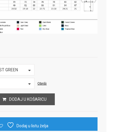
ST GREEN
Obriši
DODAJ U KOŠARICU
Dodaj u listu želja