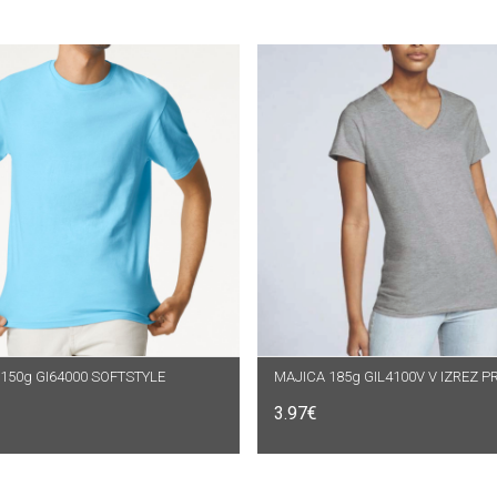
150g GI64000 SOFTSTYLE
DABERI OPCIJE
ODABERI OPCIJE
3.97
€