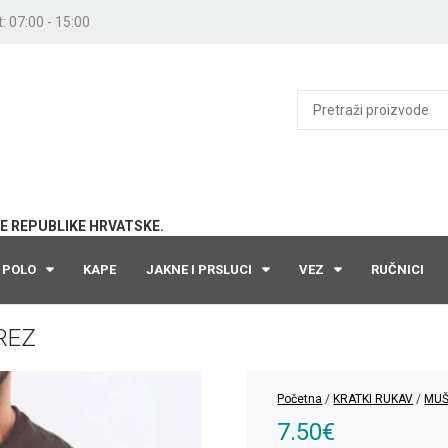
: 07:00 - 15:00
E REPUBLIKE HRVATSKE.
POLO
KAPE
JAKNE I PRSLUCI
VEZ
RUČNICI
REZ
Početna
/
KRATKI RUKAV
/
MUŠ
7.50
€