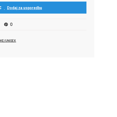
Dodaj za usporedbu
0
KE/UNISEX
.