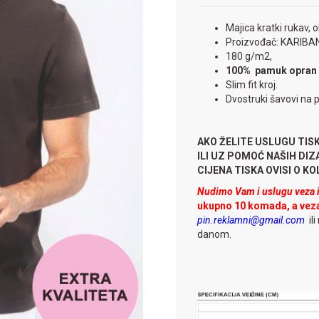
Majica kratki rukav, o
Proizvođač: KARIBA
180 g/m2,
100% pamuk opran 
Slim fit kroj.
Dvostruki šavovi na 
AKO ŽELITE USLUGU TIS
ILI UZ POMOĆ NAŠIH DI
CIJENA TISKA OVISI O KOLI
Nudimo Vam i uslugu veza il
ukupno 10 komada, a vez
pin.reklamni@gmail.com
ili
danom.