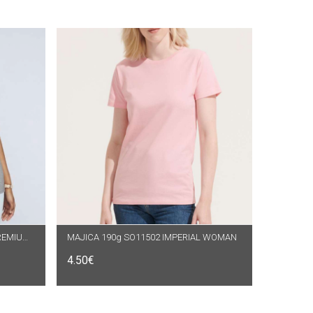
MAJICA 185g GIL4100V V IZREZ PREMIUM ŽENSKA
MAJICA 190g SO11502 IMPERIAL WOMAN
ODABERI OPCIJE
4.50
€