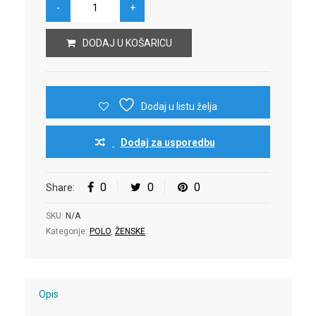
DODAJ U KOŠARICU
Dodaj u listu želja
Dodaj za usporedbu
0
0
0
Share:
SKU:
N/A
Kategorije:
POLO
,
ŽENSKE
.
Opis