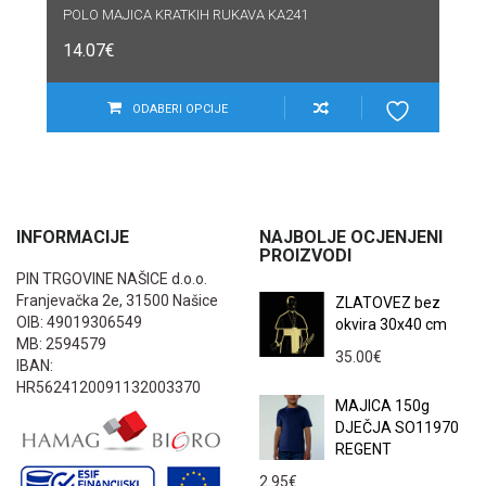
POLO MAJICA KRATKIH RUKAVA KA241
14.07
€
ODABERI OPCIJE
INFORMACIJE
NAJBOLJE OCJENJENI
PROIZVODI
PIN TRGOVINE NAŠICE d.o.o.
Franjevačka 2e, 31500 Našice
ZLATOVEZ bez
OIB: 49019306549
okvira 30x40 cm
MB: 2594579
35.00
€
IBAN:
HR5624120091132003370
MAJICA 150g
DJEČJA SO11970
REGENT
2.95
€