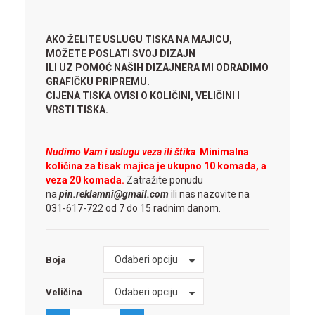
AKO ŽELITE USLUGU TISKA NA MAJICU,
MOŽETE POSLATI SVOJ DIZAJN
ILI UZ POMOĆ NAŠIH DIZAJNERA MI ODRADIMO
GRAFIČKU PRIPREMU.
CIJENA TISKA OVISI O KOLIČINI, VELIČINI I
VRSTI TISKA.
Nudimo Vam i uslugu veza ili štika
.
Minimalna
količina za tisak majica je ukupno 10 komada, a
veza 20 komada.
Zatražite ponudu
na
pin.reklamni@gmail.com
ili nas nazovite na
031-617-722 od 7 do 15 radnim danom.
Boja
Odaberi opciju
Boja
Veličina
Odaberi opciju
Veličina