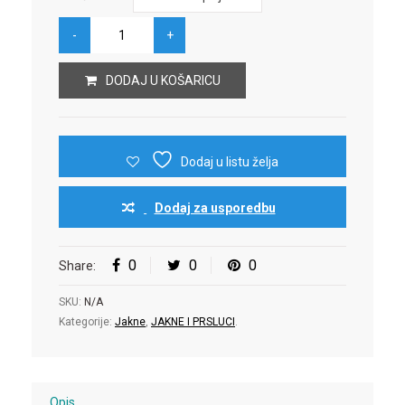
DODAJ U KOŠARICU
Dodaj u listu želja
Dodaj za usporedbu
0
0
0
Share:
SKU:
N/A
Kategorije:
Jakne
,
JAKNE I PRSLUCI
.
Opis