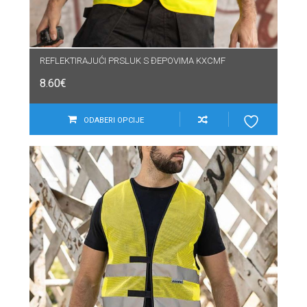
REFLEKTIRAJUĆI PRSLUK S ĐEPOVIMA KXCMF
8.60
€
ODABERI OPCIJE