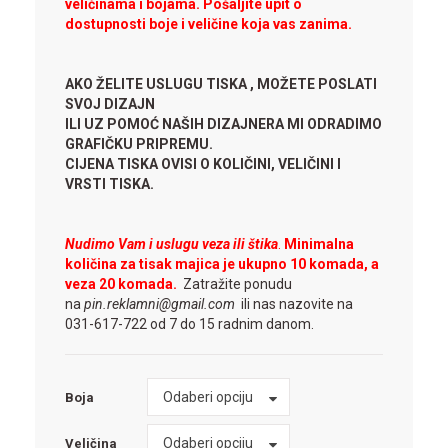
veličinama i bojama. Pošaljite upit o
dostupnosti boje i veličine koja vas zanima.
AKO ŽELITE USLUGU TISKA , MOŽETE POSLATI
SVOJ DIZAJN
ILI UZ POMOĆ NAŠIH DIZAJNERA MI ODRADIMO
GRAFIČKU PRIPREMU.
CIJENA TISKA OVISI O KOLIČINI, VELIČINI I
VRSTI TISKA.
Nudimo Vam i uslugu veza ili štika
.
Minimalna
količina za tisak majica je ukupno 10 komada, a
veza 20 komada.
Zatražite ponudu
na
pin.reklamni@gmail.com
ili nas nazovite na
031-617-722 od 7 do 15 radnim danom.
Boja
Odaberi opciju
Boja
Veličina
Odaberi opciju
Veličina