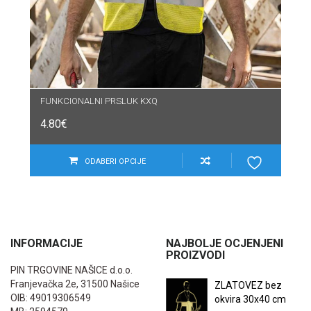
FUNKCIONALNI PRSLUK KXQ
4.80
€
ODABERI OPCIJE
INFORMACIJE
NAJBOLJE OCJENJENI
PROIZVODI
PIN TRGOVINE NAŠICE d.o.o.
Franjevačka 2e, 31500 Našice
ZLATOVEZ bez
OIB: 49019306549
okvira 30x40 cm