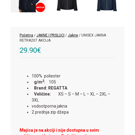
Početna
/
JAKNE I PRSLUCI
/
Jakne
/ UNISEX JAKNA
RETRA207 AKCIJA
29.90
€
100% poliester
2
g/m
:
105
Brand: REGATTA
Veličine:
XS – S – M – L – XL – 2XL –
3XL
vodootporna jakna
2 prednja zip džepa
Majica je na akciji i nije dostupna u svim