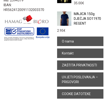
MB: 2594579
35.00
€
IBAN:
HR5624120091132003370
MAJICA 150g
DJEČJA SO11970
REGENT
2.95
€
O nama
Kontakt
ZAŠTITA PRIVATNOSTI
UVJETI POSLOVANJA –
PRIGOVORI
COOKIE DATOTEKE