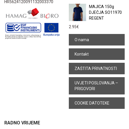
HR5624120091132003370
MAJICA 150g
DJEČJA SO11970
REGENT
2.95
€
O nama
Kontakt
ZAŠTITA PRIVATNOSTI
UVJETI POSLOVANJA –
PRIGOVORI
COOKIE DATOTEKE
RADNO VRIJEME