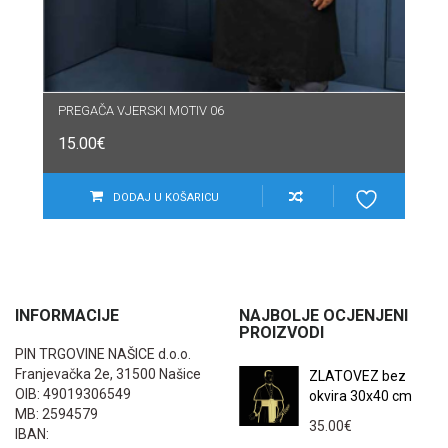
PREGAČA VJERSKI MOTIV 06
15.00
€
DODAJ U KOŠARICU
INFORMACIJE
NAJBOLJE OCJENJENI
PROIZVODI
PIN TRGOVINE NAŠICE d.o.o.
Franjevačka 2e, 31500 Našice
ZLATOVEZ bez
OIB: 49019306549
okvira 30x40 cm
MB: 2594579
35.00
€
IBAN: