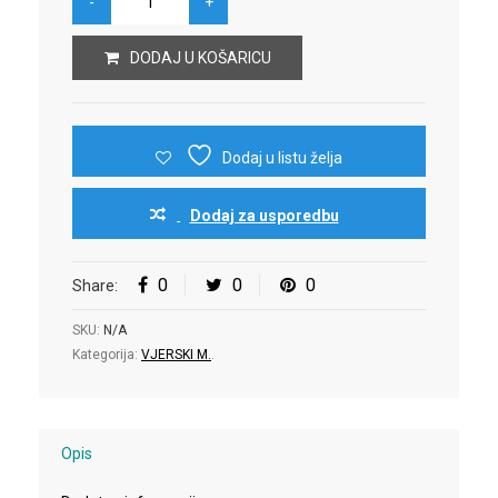
DODAJ U KOŠARICU
Dodaj u listu želja
Dodaj za usporedbu
0
0
0
Share:
SKU:
N/A
Kategorija:
VJERSKI M.
.
Opis