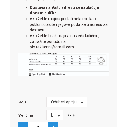
Dostava na Vašu adresu se naplaćuje
dodatnih 40kn
Ako želite majicu poslati nekome kao
poklon, upišite njegove podatke u adresu za
dostavu
Ako želite tisak majica na veću količinu,
zatražite ponudu na ;
pin.reklamni@gmail.com
Boja
Odaberi opciju
Boja
Veličina
L
Obriši
Veličina