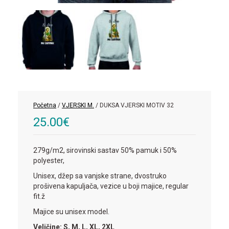
Početna
/
VJERSKI M.
/ DUKSA VJERSKI MOTIV 32
25.00
€
279g/m2, sirovinski sastav 50% pamuk i 50%
polyester,
Unisex, džep sa vanjske strane, dvostruko
prošivena kapuljača, vezice u boji majice, regular
fit.ž
Majice su unisex model.
Veličine: S, M, L, XL, 2XL