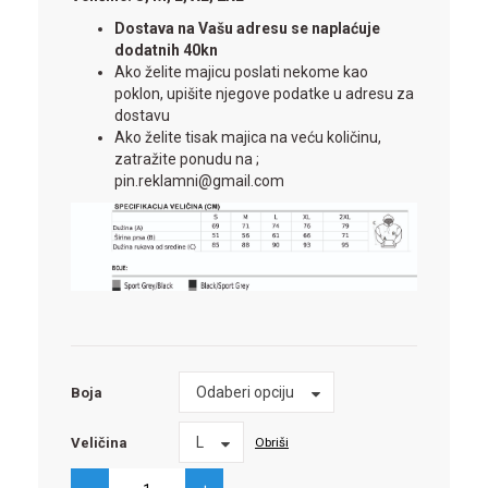
Dostava na Vašu adresu se naplaćuje
dodatnih 40kn
Ako želite majicu poslati nekome kao
poklon, upišite njegove podatke u adresu za
dostavu
Ako želite tisak majica na veću količinu,
zatražite ponudu na ;
pin.reklamni@gmail.com
Boja
Odaberi opciju
Boja
Veličina
L
Obriši
Veličina