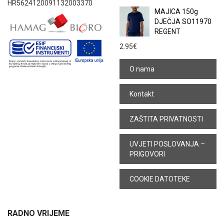
HR5624120091132003370
MAJICA 150g
DJEČJA SO11970
REGENT
2.95
€
O nama
Kontakt
ZAŠTITA PRIVATNOSTI
UVJETI POSLOVANJA –
PRIGOVORI
COOKIE DATOTEKE
RADNO VRIJEME