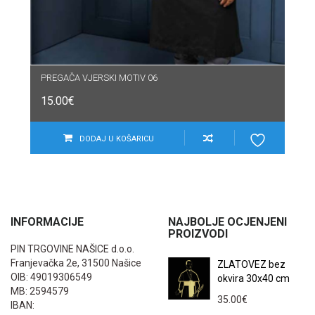
PREGAČA VJERSKI MOTIV 06
15.00
€
DODAJ U KOŠARICU
INFORMACIJE
NAJBOLJE OCJENJENI
PROIZVODI
PIN TRGOVINE NAŠICE d.o.o.
Franjevačka 2e, 31500 Našice
ZLATOVEZ bez
OIB: 49019306549
okvira 30x40 cm
MB: 2594579
35.00
€
IBAN: