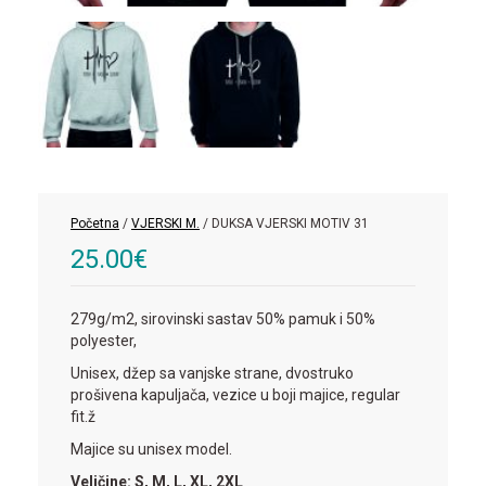
Početna
/
VJERSKI M.
/ DUKSA VJERSKI MOTIV 31
25.00
€
279g/m2, sirovinski sastav 50% pamuk i 50%
polyester,
Unisex, džep sa vanjske strane, dvostruko
prošivena kapuljača, vezice u boji majice, regular
fit.ž
Majice su unisex model.
Veličine: S, M, L, XL, 2XL