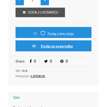
DODAJ U KOŠARICU
Dodaj u listu želja
Dodaj za usporedbu
0
0
0
Share:
SKU:
N/A
Kategorija:
VJERSKI M.
.
Opis