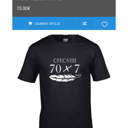
15.00
€
ODABERI OPCIJE