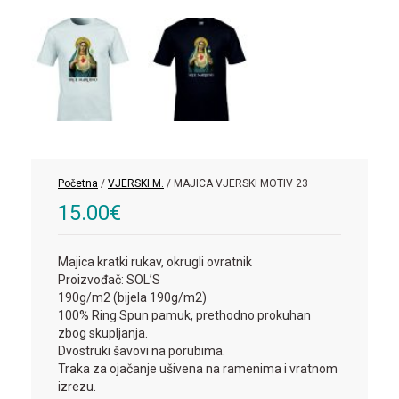
Početna
/
VJERSKI M.
/ MAJICA VJERSKI MOTIV 23
15.00
€
Majica kratki rukav, okrugli ovratnik
Proizvođač: SOL’S
190g/m2 (bijela 190g/m2)
100% Ring Spun pamuk, prethodno prokuhan
zbog skupljanja.
Dvostruki šavovi na porubima.
Traka za ojačanje ušivena na ramenima i vratnom
izrezu.