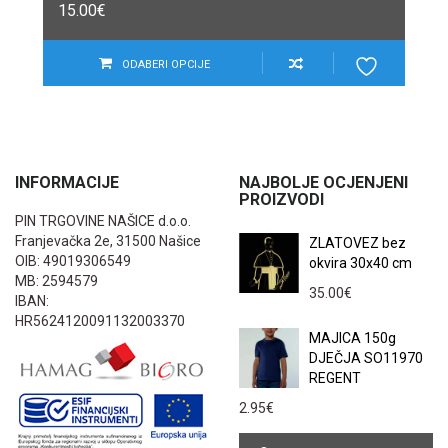
15.00
€
ODABERI OPCIJE
INFORMACIJE
NAJBOLJE OCJENJENI
PROIZVODI
PIN TRGOVINE NAŠICE d.o.o.
Franjevačka 2e, 31500 Našice
ZLATOVEZ bez
OIB: 49019306549
okvira 30x40 cm
MB: 2594579
35.00
€
IBAN:
HR5624120091132003370
MAJICA 150g
DJEČJA SO11970
REGENT
2.95
€