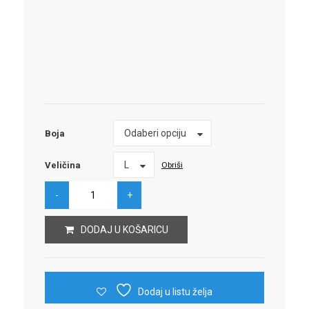
Boja
Odaberi opciju
Boja
Veličina
L
Obriši
Veličina
DODAJ U KOŠARICU
Dodaj u listu želja