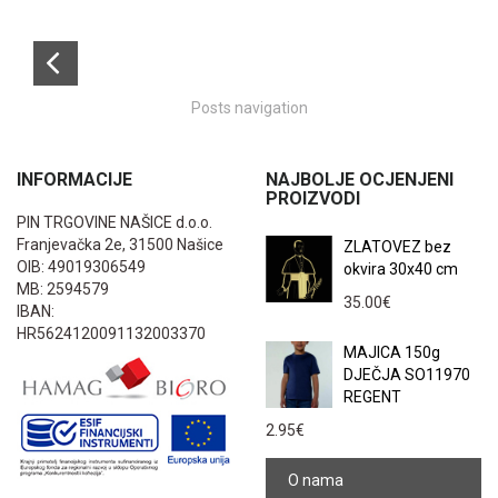
Posts navigation
INFORMACIJE
NAJBOLJE OCJENJENI
PROIZVODI
PIN TRGOVINE NAŠICE d.o.o.
Franjevačka 2e, 31500 Našice
ZLATOVEZ bez
OIB: 49019306549
okvira 30x40 cm
MB: 2594579
35.00
€
IBAN:
HR5624120091132003370
MAJICA 150g
DJEČJA SO11970
REGENT
2.95
€
O nama