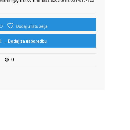
reklamni@gmail.com
ili nas nazovite na 031-617-722
Dodaj u listu želja
Dodaj za usporedbu
0