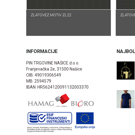
ZLATOVEZ MOTIV ZL22
PROČITAJ VIŠE
ZLATOVE
P
INFORMACIJE
NAJBOL
PIN TRGOVINE NAŠICE d.o.o.
Franjevačka 2e, 31500 Našice
OIB: 49019306549
MB: 2594579
IBAN: HR5624120091132003370