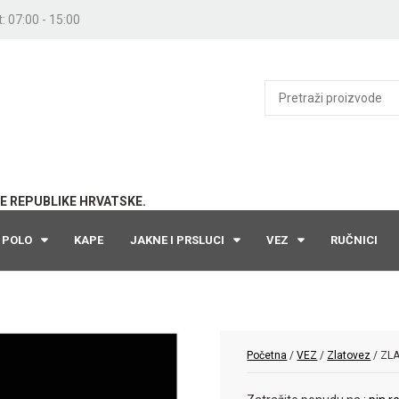
: 07:00 - 15:00
E REPUBLIKE HRVATSKE.
POLO
KAPE
JAKNE I PRSLUCI
VEZ
RUČNICI
Početna
/
VEZ
/
Zlatovez
/ ZL