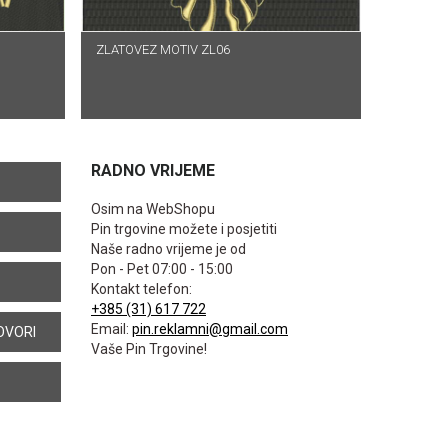
ZLATOVEZ MOTIV ZL06
PROČITAJ VIŠE
RADNO VRIJEME
Osim na WebShopu
Pin trgovine možete i posjetiti
Naše radno vrijeme je od
Pon - Pet 07:00 - 15:00
Kontakt telefon:
+385 (31) 617 722
Email:
pin.reklamni@gmail.com
OVORI
Vaše Pin Trgovine!