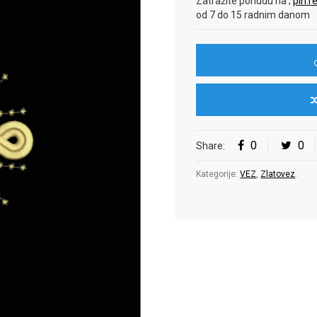
Zatražite ponudu na ;
pin.
od 7 do 15 radnim danom
0
0
Share:
Kategorije:
VEZ
,
Zlatovez
.