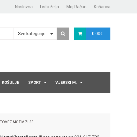
Naslovna
Lista želja
Moj Račun
Košarica
Sve kategorije
0.00
€
KOŠULJE
SPORT
VJERSKI M.
ATOVEZ MOTIV ZL33