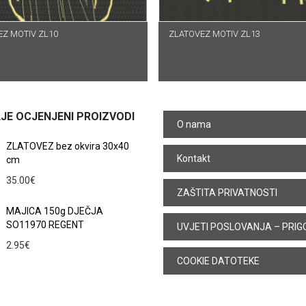
Z MOTIV ZL10
ROČITAJ VIŠE
ZLATOVEZ MOTIV ZL13
PROČITAJ VIŠE
JE OCJENJENI PROIZVODI
O nama
ZLATOVEZ bez okvira 30x40
Kontakt
cm
35.00
€
ZAŠTITA PRIVATNOSTI
MAJICA 150g DJEČJA
SO11970 REGENT
UVJETI POSLOVANJA – PRIG
2.95
€
COOKIE DATOTEKE