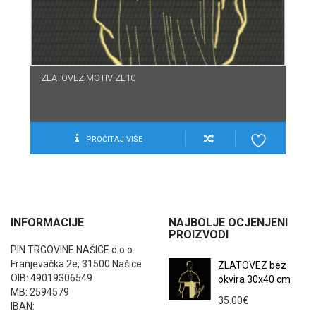
ZLATOVEZ MOTIV ZL10
PROČITAJ VIŠE
INFORMACIJE
NAJBOLJE OCJENJENI
PROIZVODI
PIN TRGOVINE NAŠICE d.o.o.
Franjevačka 2e, 31500 Našice
ZLATOVEZ bez
OIB: 49019306549
okvira 30x40 cm
MB: 2594579
35.00
€
IBAN: