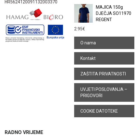
HR5624120091132003370
MAJICA 150g
DJEČJA SO11970
REGENT
2.95
€
O nama
Kontakt
ZAŠTITA PRIVATNOSTI
UVJETI POSLOVANJA –
PRIGOVORI
COOKIE DATOTEKE
RADNO VRIJEME