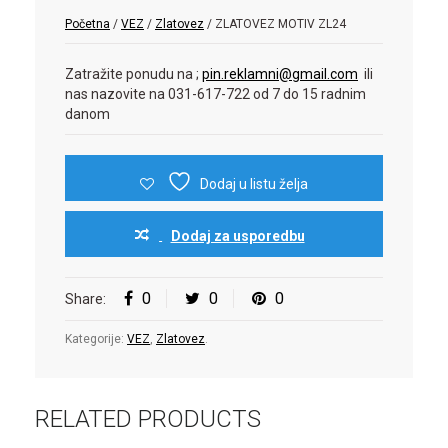
Početna
/
VEZ
/
Zlatovez
/ ZLATOVEZ MOTIV ZL24
Zatražite ponudu na ;
pin.reklamni@gmail.com
ili
nas nazovite na 031-617-722 od 7 do 15 radnim
danom
Dodaj u listu želja
Dodaj za usporedbu
0
0
0
Share:
Kategorije:
VEZ
,
Zlatovez
.
RELATED PRODUCTS