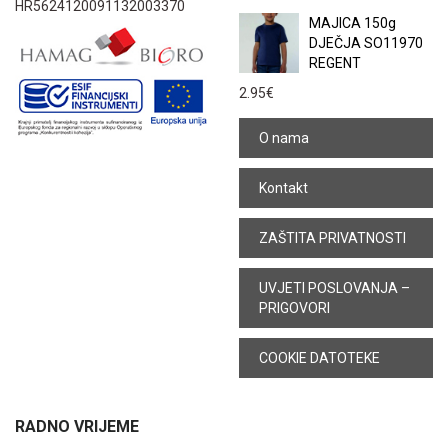
HR5624120091132003370
MAJICA 150g
DJEČJA SO11970
REGENT
2.95
€
O nama
Kontakt
ZAŠTITA PRIVATNOSTI
UVJETI POSLOVANJA –
PRIGOVORI
COOKIE DATOTEKE
RADNO VRIJEME