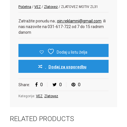
Početna
/
VEZ
/
Zlatovez
/ ZLATOVEZ MOTIV ZL31
Zatražite ponudu na ;
pin.reklamni@gmail.com
ili
nas nazovite na 031-617-722 od 7 do 15 radnim
danom
Dodaj u listu želja
Dodaj za usporedbu
0
0
0
Share:
Kategorije:
VEZ
,
Zlatovez
.
RELATED PRODUCTS