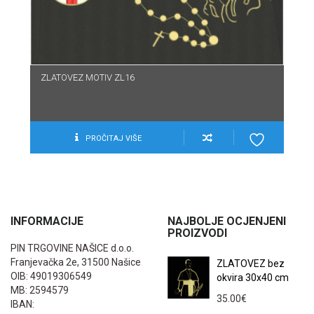
ZLATOVEZ MOTIV ZL16
PROČITAJ VIŠE
INFORMACIJE
NAJBOLJE OCJENJENI
PROIZVODI
PIN TRGOVINE NAŠICE d.o.o.
Franjevačka 2e, 31500 Našice
ZLATOVEZ bez
OIB: 49019306549
okvira 30x40 cm
MB: 2594579
35.00
€
IBAN: