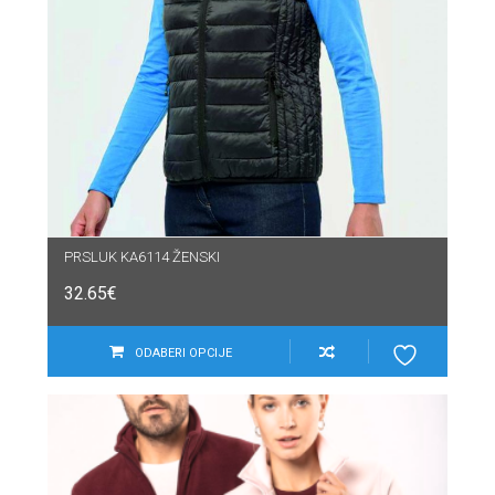
PRSLUK KA6114 ŽENSKI
32.65
€
ODABERI OPCIJE