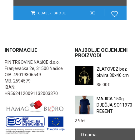
ODABERI OPCIJE
INFORMACIJE
NAJBOLJE OCJENJENI
PROIZVODI
PIN TRGOVINE NAŠICE d.o.o.
Franjevačka 2e, 31500 Našice
ZLATOVEZ bez
OIB: 49019306549
okvira 30x40 cm
MB: 2594579
35.00
€
IBAN:
HR5624120091132003370
MAJICA 150g
DJEČJA SO11970
REGENT
2.95
€
O nama