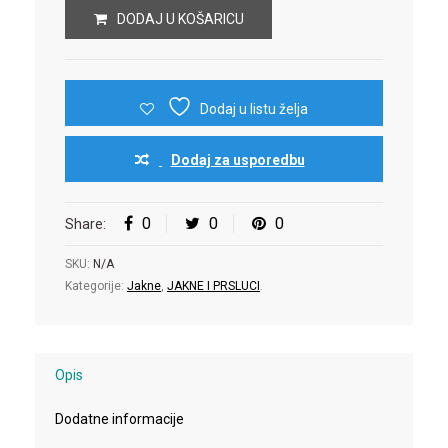
DODAJ U KOŠARICU
Dodaj u listu želja
Dodaj za usporedbu
0
0
0
Share:
SKU:
N/A
Kategorije:
Jakne
,
JAKNE I PRSLUCI
.
Opis
Dodatne informacije