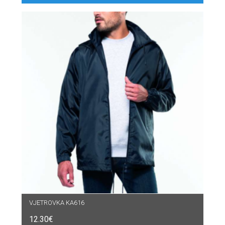
VJETROVKA KA616
12.30
€