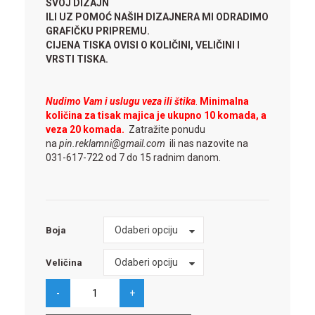
SVOJ DIZAJN
ILI UZ POMOĆ NAŠIH DIZAJNERA MI ODRADIMO
GRAFIČKU PRIPREMU.
CIJENA TISKA OVISI O KOLIČINI, VELIČINI I
VRSTI TISKA.
Nudimo Vam i uslugu veza ili štika
.
Minimalna
količina za tisak majica je ukupno 10 komada, a
veza 20 komada.
Zatražite ponudu
na
pin.reklamni@gmail.com
ili nas nazovite na
031-617-722 od 7 do 15 radnim danom.
Boja
Odaberi opciju
Boja
Veličina
Odaberi opciju
Veličina