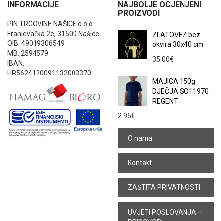
INFORMACIJE
NAJBOLJE OCJENJENI
PROIZVODI
PIN TRGOVINE NAŠICE d.o.o.
Franjevačka 2e, 31500 Našice
ZLATOVEZ bez
OIB: 49019306549
okvira 30x40 cm
MB: 2594579
35.00
€
IBAN:
HR5624120091132003370
MAJICA 150g
DJEČJA SO11970
REGENT
2.95
€
O nama
Kontakt
ZAŠTITA PRIVATNOSTI
UVJETI POSLOVANJA –