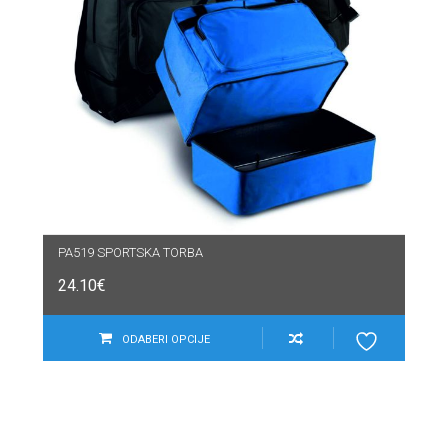
PA519 SPORTSKA TORBA
24.10
€
ODABERI OPCIJE