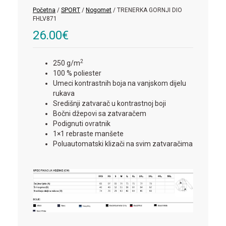
Početna
/
SPORT
/
Nogomet
/ TRENERKA GORNJI DIO
FHLV871
26.00
€
2
250 g/m
100 % poliester
Umeci kontrastnih boja na vanjskom dijelu
rukava
Središnji zatvarač u kontrastnoj boji
Bočni džepovi sa zatvaračem
Podignuti ovratnik
1×1 rebraste manšete
Poluautomatski klizači na svim zatvaračima