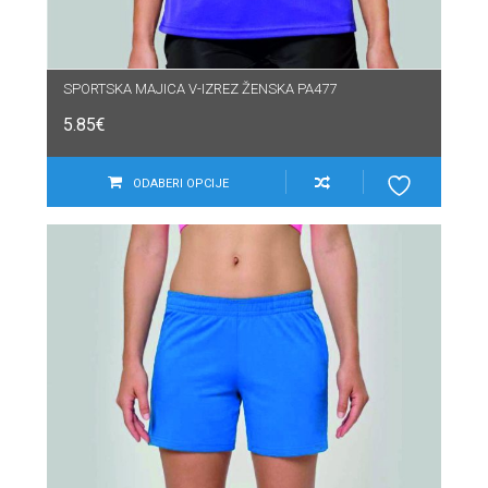
SPORTSKA MAJICA V-IZREZ ŽENSKA PA477
5.85
€
ODABERI OPCIJE