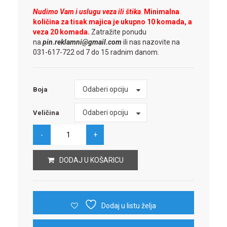
Nudimo Vam i uslugu veza ili štika
.
Minimalna
količina za tisak majica je ukupno 10 komada, a
veza 20 komada.
Zatražite ponudu
na
pin.reklamni@gmail.com
ili nas nazovite na
031-617-722 od 7 do 15 radnim danom.
Boja
Odaberi opciju
Boja
Veličina
Odaberi opciju
Veličina
DODAJ U KOŠARICU
Dodaj u listu želja