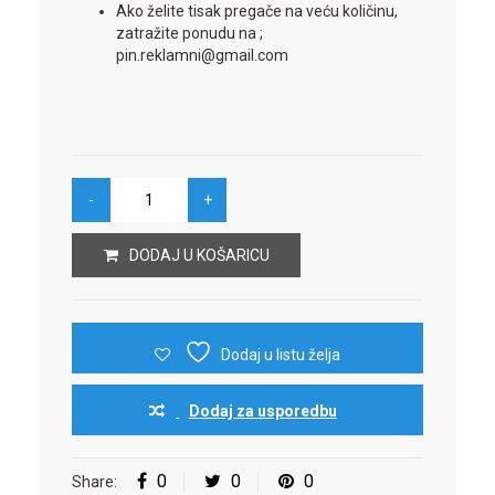
Ako želite tisak pregače na veću količinu,
zatražite ponudu na ;
pin.reklamni@gmail.com
DODAJ U KOŠARICU
Dodaj u listu želja
Dodaj za usporedbu
0
0
0
Share: