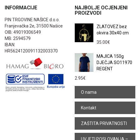
INFORMACIJE
NAJBOLJE OCJENJENI
PROIZVODI
PIN TRGOVINE NAŠICE d.o.o.
Franjevačka 2e, 31500 Našice
ZLATOVEZ bez
OIB: 49019306549
okvira 30x40 cm
MB: 2594579
35.00
€
IBAN:
HR5624120091132003370
MAJICA 150g
DJEČJA SO11970
REGENT
2.95
€
O nama
Kontakt
ZAŠTITA PRIVATNOSTI
UVJETI POSLOVANJA –