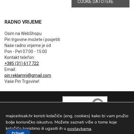
COOKIE DATOTEKE
RADNO VRIJEME
Osim na WebShopu
Pin trgovine možete i posjetiti
Naše radno vrijeme je od
Pon - Pet 07:00 - 15:00
Kontakt telefon:
+385 (31) 617 722
Email:
pin.reklamni@gmail.com
Vaše Pin Trgovine!
majiceitisak.hr koristi kolačiće (eng. cookies) kako bi vam pružio
bolje korisničko iskustvo. Možete saznati više o tome koje
kolačiće koristimo ili ugasiti ih u
.
postavkama
Prihvati
PIN TRGOVINE
2026
. Sva prava pridržana Configured by -
INFOS Osijek