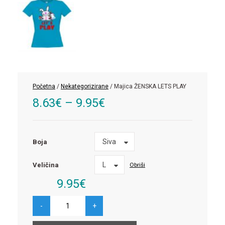
Početna
/
Nekategorizirane
/ Majica ŽENSKA LETS PLAY
8.63
€
–
9.95
€
Boja
Siva
Boja
Veličina
L
Obriši
Veličina
9.95
€