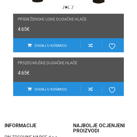
PR538 ŽENSKE USKE DUGAČKE HLAČE
4.65
€
DODAJ U KOŠARICU
PR523S MUŠKE DUGAČKE HLAČE
4.65
€
DODAJ U KOŠARICU
INFORMACIJE
NAJBOLJE OCJENJENI
PROIZVODI