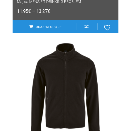
Majica MENS FIT DRINKING PROBLEM
11.95
€
–
13.27
€
ODABERI OPCIJE