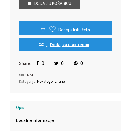
DODAJ U KOŠARICU
Dodaj u listu želja
Dodaj za usporedbu
0
0
0
Share:
SKU:
N/A
Kategorija:
Nekategorizirane
.
Opis
Dodatne informacije