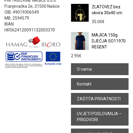
PIN TRGOVINE NAŠICE d.o.o.
Franjevačka 2e, 31500 Našice
ZLATOVEZ bez
OIB: 49019306549
okvira 30x40 cm
MB: 2594579
35.00
€
IBAN:
HR5624120091132003370
MAJICA 150g
DJEČJA SO11970
REGENT
2.95
€
O nama
Kontakt
ZAŠTITA PRIVATNOSTI
UVJETI POSLOVANJA –
PRIGOVORI