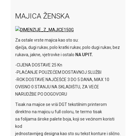
MAJICA ŽENSKA
Za ostale vrste majica kao sto su:
dječja, dugi rukav, polo kratki rukav, polo dugi rukav, bez
rukava, jakne, vjetrovke i ostalo
NA UPIT.
-CIJEN
A D
OSTAVE 25 Kn
-PLAĆANJE POUZEĆEM DOSTAVNOJ SLUŽBI
-ROK DOSTAVE NAJČEŠĆE 3 DO 5 DANA, MAX 10
OVISNO 0 STANJU NA SKLADIŠTU, ZA VEĆE
NARUDŽBE PO DOGOVORU
Tisak na majice se vrši DGT tekstilnim printerom
direktno na majicu u full coloru, te termo tisak
sa folijama široke palete boja, koji se većinom koristi
kod
jednostavnijeg designa kao sto su tekst konture i slično.