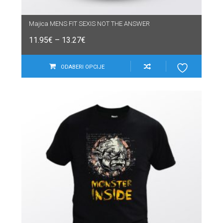
Majica MENS FIT SEXIS NOT THE ANSWER
11.95
€
–
13.27
€
ODABERI OPCIJE