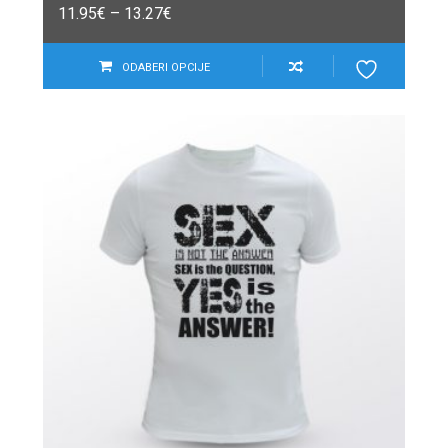
11.95
€
–
13.27
€
ODABERI OPCIJE