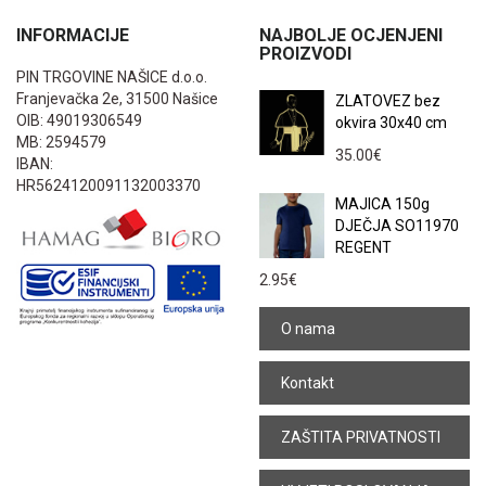
INFORMACIJE
NAJBOLJE OCJENJENI
PROIZVODI
PIN TRGOVINE NAŠICE d.o.o.
Franjevačka 2e, 31500 Našice
ZLATOVEZ bez
OIB: 49019306549
okvira 30x40 cm
MB: 2594579
35.00
€
IBAN:
HR5624120091132003370
MAJICA 150g
DJEČJA SO11970
REGENT
2.95
€
O nama
Kontakt
ZAŠTITA PRIVATNOSTI