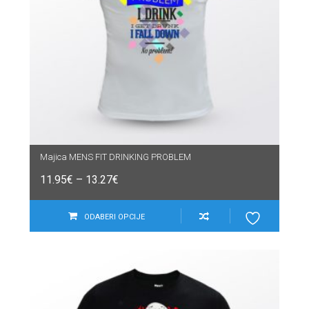
Majica MENS FIT DRINKING PROBLEM
11.95
€
–
13.27
€
ODABERI OPCIJE