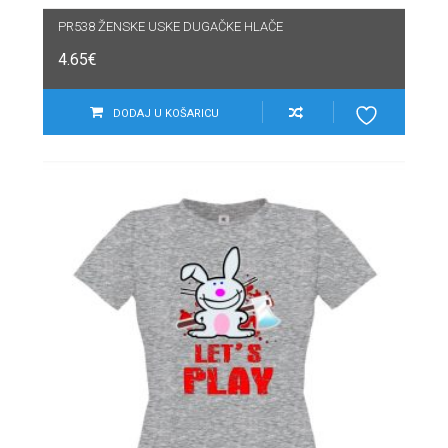
PR538 ŽENSKE USKE DUGAČKE HLAČE
4.65
€
DODAJ U KOŠARICU