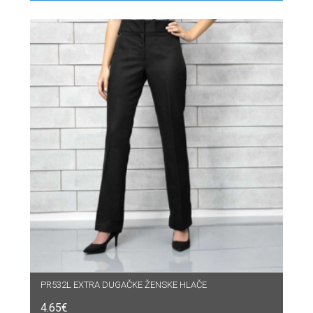
PR532L EXTRA DUGAČKE ŽENSKE HLAČE
4.65
€