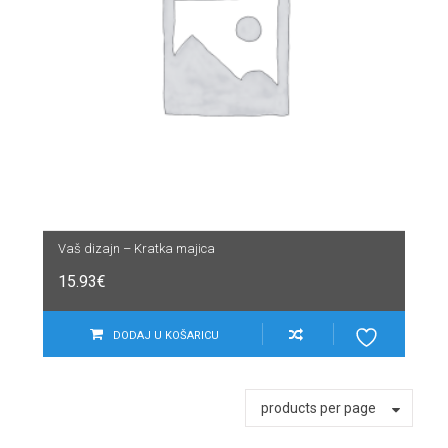
Vaš dizajn – Kratka majica
15.93
€
DODAJ U KOŠARICU
products per page