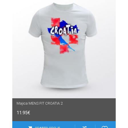
Majica MENS FIT CROATIA 2
11.95
€