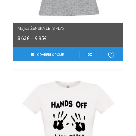
Majica ŽENSKA LETS PLAY
8.63
€
–
9.95
€
ODABERI OPCIJE