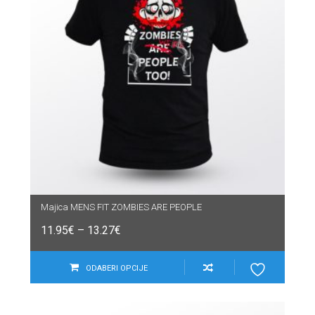
Majica MENS FIT ZOMBIES ARE PEOPLE
11.95
€
–
13.27
€
ODABERI OPCIJE