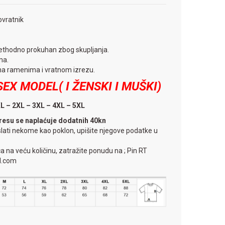
 ovratnik
thodno prokuhan zbog skupljanja.
ma.
na ramenima i vratnom izrezu.
EX MODEL( I ŽENSKI I MUŠKI)
XL – 2XL – 3XL – 4XL – 5XL
resu se naplaćuje dodatnih 40kn
slati nekome kao poklon, upišite njegove podatke u
ca na veću količinu, zatražite ponudu na ; Pin RT
l.com