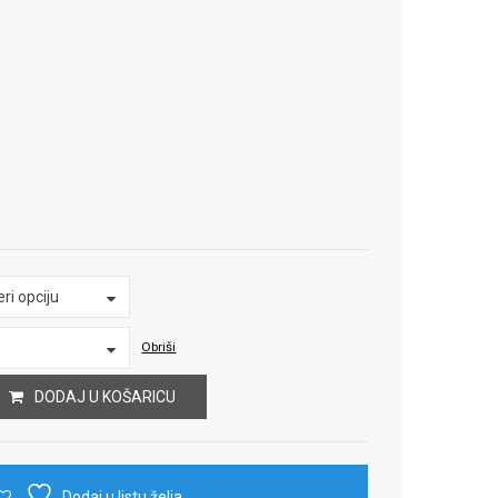
ri opciju
Obriši
DODAJ U KOŠARICU
Dodaj u listu želja