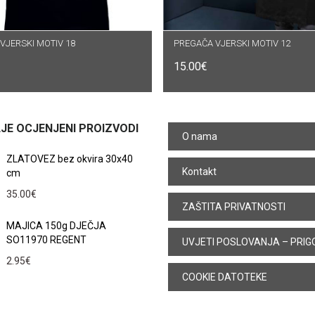
VJERSKI MOTIV 18
DABERI OPCIJE
PREGAČA VJERSKI MOTIV 12
DODAJ U KOŠARICU
15.00
€
JE OCJENJENI PROIZVODI
O nama
ZLATOVEZ bez okvira 30x40
Kontakt
cm
35.00
€
ZAŠTITA PRIVATNOSTI
MAJICA 150g DJEČJA
SO11970 REGENT
UVJETI POSLOVANJA – PRIG
2.95
€
COOKIE DATOTEKE