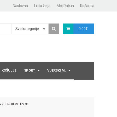
Naslovna
Lista želja
Moj Račun
Košarica
Sve kategorije
0.00
€
KOŠULJE
SPORT
VJERSKI M.
A VJERSKI MOTIV 31