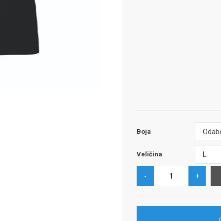
Boja
Odabe
Boja
Veličina
L
Veličina