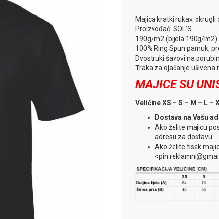
Majica kratki rukav, okrugli
Proizvođač: SOL’S
190g/m2 (bijela 190g/m2)
100% Ring Spun pamuk, pre
Dvostruki šavovi na porubi
Traka za ojačanje ušivena 
MAJICE SU UNIS
Veličine XS – S – M – L – 
Dostava na Vašu ad
Ako želite majicu po
adresu za dostavu
Ako želite tisak maji
<pin.reklamni@gmai