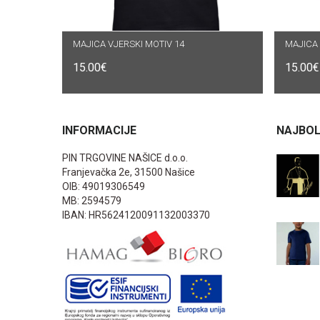
MAJICA VJERSKI MOTIV 14
ODABERI OPCIJE
MAJICA 
O
15.00
€
15.00
€
INFORMACIJE
NAJBOL
PIN TRGOVINE NAŠICE d.o.o.
Franjevačka 2e, 31500 Našice
OIB: 49019306549
MB: 2594579
IBAN: HR5624120091132003370