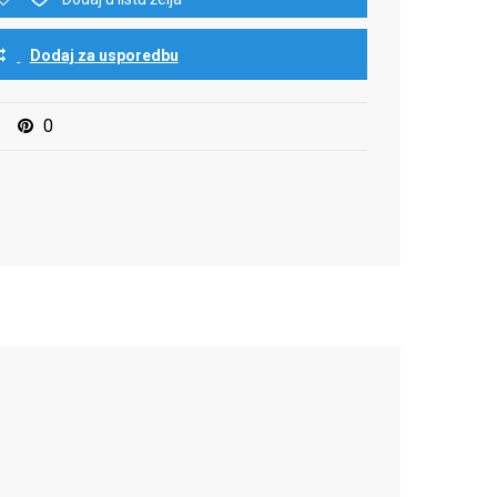
Dodaj za usporedbu
0