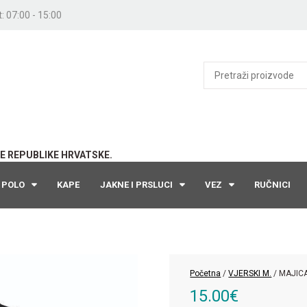
: 07:00 - 15:00
E REPUBLIKE HRVATSKE.
POLO
KAPE
JAKNE I PRSLUCI
VEZ
RUČNICI
Početna
/
VJERSKI M.
/ MAJIC
15.00
€