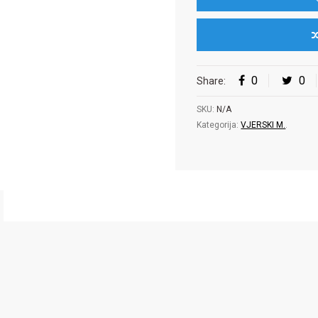
0
0
Share:
SKU:
N/A
Kategorija:
VJERSKI M.
.