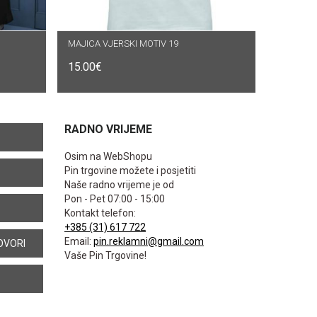
MAJICA VJERSKI MOTIV 19
ODABERI OPCIJE
15.00
€
RADNO VRIJEME
Osim na WebShopu
Pin trgovine možete i posjetiti
Naše radno vrijeme je od
Pon - Pet 07:00 - 15:00
Kontakt telefon:
+385 (31) 617 722
Email:
pin.reklamni@gmail.com
OVORI
Vaše Pin Trgovine!