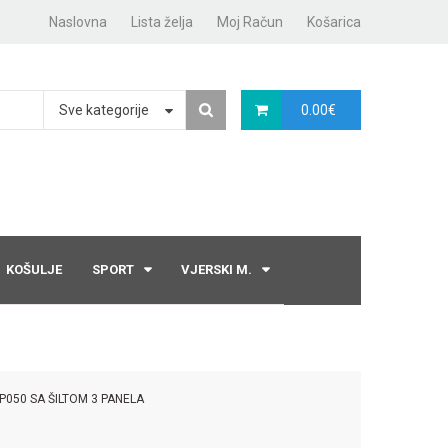
Naslovna
Lista želja
Moj Račun
Košarica
Sve kategorije
0.00
€
KOŠULJE
SPORT
VJERSKI M.
P050 SA ŠILTOM 3 PANELA