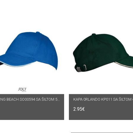
DABERI OPCIJE
KAPA LONG BEACH SO00594 SA ŠILTOM 5 PANELA
ODABERI OPCIJE
2.95
€