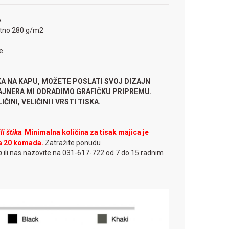
A
atno 280 g/m2
ne
KA NA KAPU, MOŽETE POSLATI SVOJ DIZAJN
ZAJNERA MI ODRADIMO GRAFIČKU PRIPREMU.
ČINI, VELIČINI I VRSTI TISKA.
i štika
.
Minimalna količina za tisak majica je
a 20 komada.
Zatražite ponudu
m
ili nas nazovite na 031-617-722 od 7 do 15 radnim