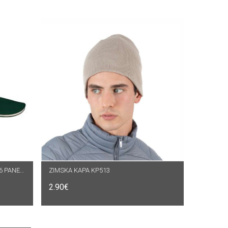
KAPA 0RLANDO KP011 SA ŠILTOM 6 PANELA
ZIMSKA KAPA KP513
ODABERI OPCIJE
2.90
€