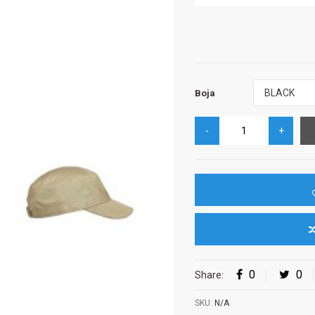
Boja
BLACK
Boja
0
0
Share:
SKU:
N/A