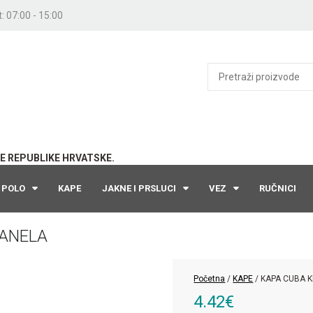
: 07:00 - 15:00
E REPUBLIKE HRVATSKE.
POLO
KAPE
JAKNE I PRSLUCI
VEZ
RUČNICI
PANELA
Početna
/
KAPE
/ KAPA CUBA K
4.42
€