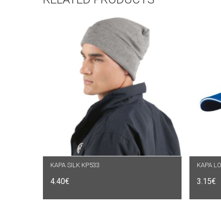
KAPA SILK KP533
ODABERI OPCIJE
O
4.40
€
3.15
€