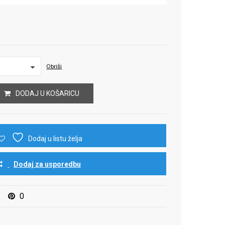
Obriši
DODAJ U KOŠARICU
Dodaj u listu želja
Dodaj za usporedbu
0