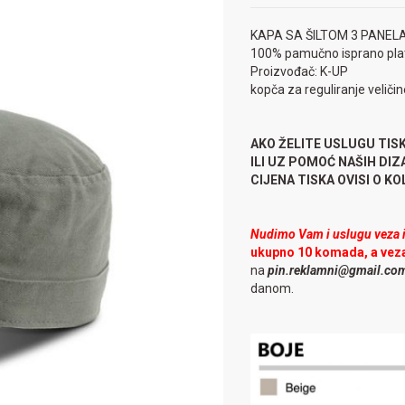
KAPA SA ŠILTOM 3 PANEL
100% pamučno isprano pl
Proizvođač: K-UP
kopča za reguliranje veliči
AKO ŽELITE USLUGU TIS
ILI UZ POMOĆ NAŠIH DI
CIJENA TISKA OVISI O KOLI
Nudimo Vam i uslugu veza il
ukupno 10 komada, a vez
na
pin.reklamni@gmail.co
danom.