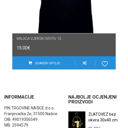
MAJICA VJERSKI MOTIV 12
15.00
€
ODABERI OPCIJE
INFORMACIJE
NAJBOLJE OCJENJENI
PROIZVODI
PIN TRGOVINE NAŠICE d.o.o.
Franjevačka 2e, 31500 Našice
ZLATOVEZ bez
OIB: 49019306549
okvira 30x40 cm
MB: 2594579