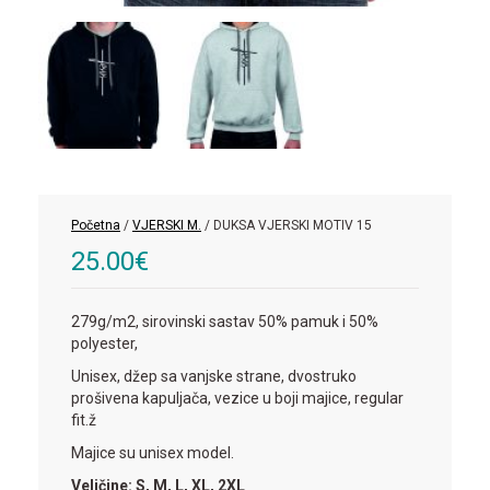
Početna
/
VJERSKI M.
/ DUKSA VJERSKI MOTIV 15
25.00
€
279g/m2, sirovinski sastav 50% pamuk i 50%
polyester,
Unisex, džep sa vanjske strane, dvostruko
prošivena kapuljača, vezice u boji majice, regular
fit.ž
Majice su unisex model.
Veličine: S, M, L, XL, 2XL