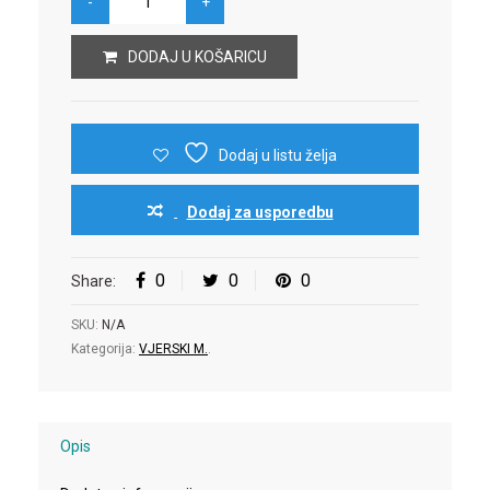
DODAJ U KOŠARICU
Dodaj u listu želja
Dodaj za usporedbu
0
0
0
Share:
SKU:
N/A
Kategorija:
VJERSKI M.
.
Opis