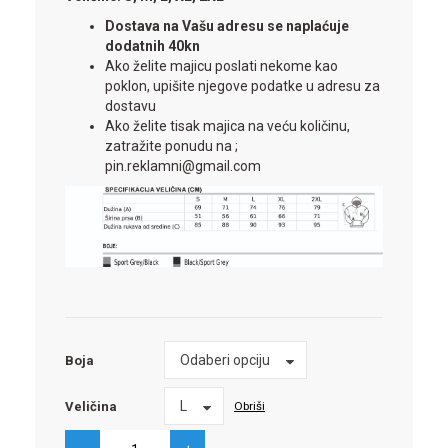
Dostava na Vašu adresu se naplaćuje
dodatnih 40kn
Ako želite majicu poslati nekome kao
poklon, upišite njegove podatke u adresu za
dostavu
Ako želite tisak majica na veću količinu,
zatražite ponudu na ;
pin.reklamni@gmail.com
Boja
Odaberi opciju
Boja
Veličina
L
Obriši
Veličina