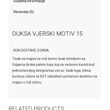
Dodatne informacije
Recenzije (0)
DUKSA VJERSKI MOTIV 15
-ROK DOSTAVE 3 DANA
Tisak na majice se vrši termo tisak tehnikom sa
folijama široke palete boja, koji se većinom koristi kod
jednostavnijeg designa kao sto su tisak loga, teksa,
kontura i slično te DGT tekstilnim printerom direktno na
majicu u full coloru.
RELATED PRODUCTS