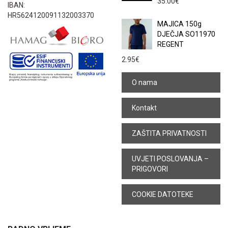
35.00
€
IBAN:
HR5624120091132003370
MAJICA 150g
DJEČJA SO11970
REGENT
2.95
€
O nama
Kontakt
ZAŠTITA PRIVATNOSTI
UVJETI POSLOVANJA –
PRIGOVORI
COOKIE DATOTEKE