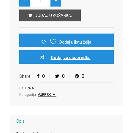
DODAJ U KOŠARICU
Dodaj u listu želja
Dodaj za usporedbu
0
0
0
Share:
SKU:
N/A
Kategorija:
VJERSKI M.
.
Opis