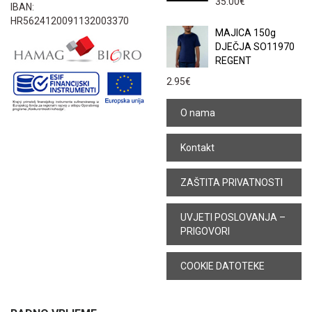
35.00
€
IBAN:
HR5624120091132003370
MAJICA 150g
DJEČJA SO11970
REGENT
2.95
€
O nama
Kontakt
ZAŠTITA PRIVATNOSTI
UVJETI POSLOVANJA –
PRIGOVORI
COOKIE DATOTEKE