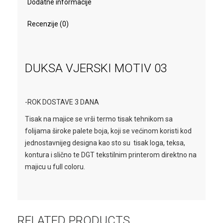
Dodatne informacije
Recenzije (0)
DUKSA VJERSKI MOTIV 03
-ROK DOSTAVE 3 DANA
Tisak na majice se vrši termo tisak tehnikom sa
folijama široke palete boja, koji se većinom koristi kod
jednostavnijeg designa kao sto su tisak loga, teksa,
kontura i slično te DGT tekstilnim printerom direktno na
majicu u full coloru.
RELATED PRODUCTS