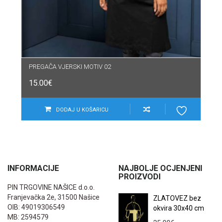
PREGAČA VJERSKI MOTIV 02
15.00
€
DODAJ U KOŠARICU
INFORMACIJE
NAJBOLJE OCJENJENI
PROIZVODI
PIN TRGOVINE NAŠICE d.o.o.
Franjevačka 2e, 31500 Našice
ZLATOVEZ bez
OIB: 49019306549
okvira 30x40 cm
MB: 2594579