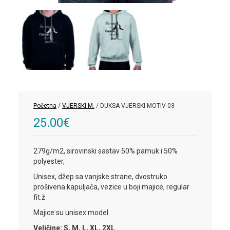
Početna
/
VJERSKI M.
/ DUKSA VJERSKI MOTIV 03
25.00
€
279g/m2, sirovinski sastav 50% pamuk i 50%
polyester,
Unisex, džep sa vanjske strane, dvostruko
prošivena kapuljača, vezice u boji majice, regular
fit.ž
Majice su unisex model.
Veličine: S, M, L, XL, 2XL