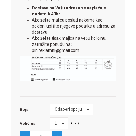
Dostava na Vašu adresu se naplaćuje
dodatnih 40kn
Ako želite majicu poslati nekome kao
poklon, upišite njegove podatke u adresu za
dostavu
Ako želite tisak majica na veću količinu,
zatražite ponudu na ;
pin.reklamni@gmail.com
Boja
Odaberi opciju
Boja
Veličina
L
Obriši
Veličina