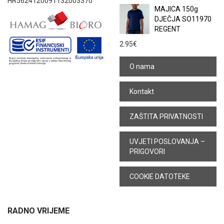
HR5624120091132003370
MAJICA 150g
DJEČJA SO11970
REGENT
2.95
€
O nama
Kontakt
ZAŠTITA PRIVATNOSTI
UVJETI POSLOVANJA –
PRIGOVORI
COOKIE DATOTEKE
RADNO VRIJEME