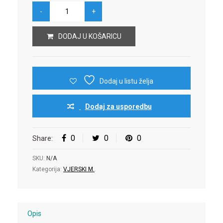
DODAJ U KOŠARICU
Dodaj u listu želja
Dodaj za usporedbu
0
0
0
Share:
SKU:
N/A
Kategorija:
VJERSKI M.
.
Opis