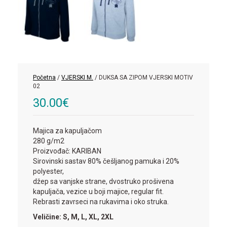
Početna
/
VJERSKI M.
/ DUKSA SA ZIPOM VJERSKI MOTIV
02
30.00
€
Majica za kapuljačom
280 g/m2
Proizvođač: KARIBAN
Sirovinski sastav 80% češljanog pamuka i 20%
polyester,
džep sa vanjske strane, dvostruko prošivena
kapuljača, vezice u boji majice, regular fit.
Rebrasti zavrseci na rukavima i oko struka.
Veličine: S, M, L, XL, 2XL