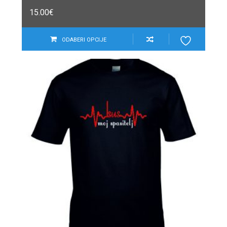
15.00
€
ODABERI OPCIJE