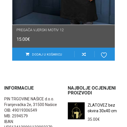
PREGAČA VJERSKI MOTIV 12
15.00
€
DODAJ U KOŠARICU
INFORMACIJE
NAJBOLJE OCJENJENI
PROIZVODI
PIN TRGOVINE NAŠICE d.o.o.
Franjevačka 2e, 31500 Našice
ZLATOVEZ bez
OIB: 49019306549
okvira 30x40 cm
MB: 2594579
35.00
€
IBAN: