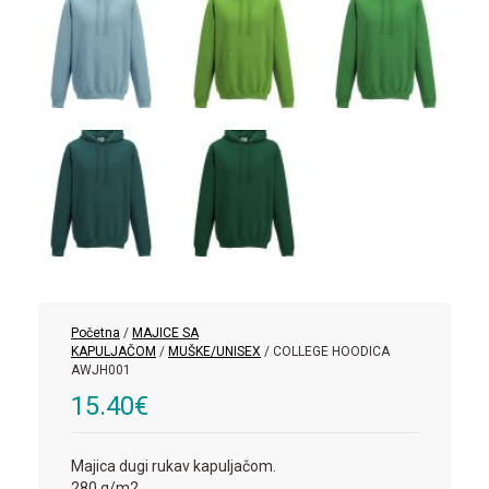
Početna
/
MAJICE SA
KAPULJAČOM
/
MUŠKE/UNISEX
/ COLLEGE HOODICA
AWJH001
15.40
€
Majica dugi rukav kapuljačom.
280 g/m2