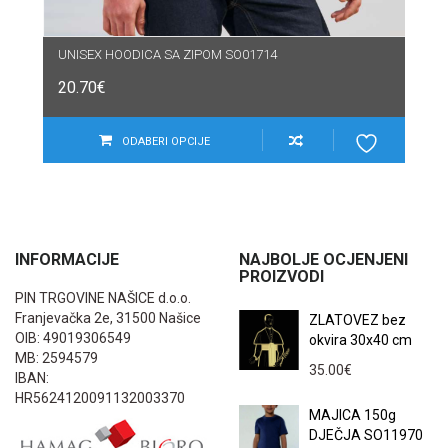
UNISEX HOODICA SA ZIPOM SO01714
20.70
€
ODABERI OPCIJE
INFORMACIJE
NAJBOLJE OCJENJENI
PROIZVODI
PIN TRGOVINE NAŠICE d.o.o.
Franjevačka 2e, 31500 Našice
ZLATOVEZ bez
OIB: 49019306549
okvira 30x40 cm
MB: 2594579
35.00
€
IBAN:
HR5624120091132003370
MAJICA 150g
DJEČJA SO11970