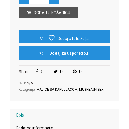
DODAJ U KOŠARICU
Dodaj u listu želja
Dodaj za usporedbu
0
0
0
Share:
SKU:
N/A
Kategorije:
MAJICE SA KAPULJAČOM
,
MUŠKE/UNISEX
.
Opis
Dodatne informacije