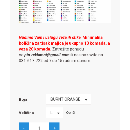
Nudimo Vam i uslugu veza ili štika
.
Minimalna
količina za tisak majica je ukupno 10 komada, a
veza 20 komada.
Zatražite ponudu
na
pin.reklamni@gmail.com
ili nas nazovite na
031-617-722 od 7 do 15 radnim danom.
Boja
BURNT ORANGE
Boja
Veličina
L
Obriši
Veličina