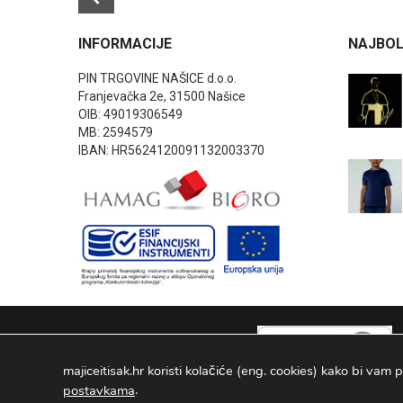
INFORMACIJE
NAJBOL
PIN TRGOVINE NAŠICE d.o.o.
Franjevačka 2e, 31500 Našice
OIB: 49019306549
MB: 2594579
IBAN: HR5624120091132003370
majiceitisak.hr koristi kolačiće (eng. cookies) kako bi vam p
.
postavkama
PIN TRGOVINE
2026
. Sva prava pridržana Configured by -
INFOS 