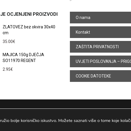
JE OCJENJENI PROIZVODI
O nama
ZLATOVEZ bez okvira 30x40
Kontakt
cm
35.00
€
ZAŠTITA PRIVATNOSTI
MAJICA 150g DJEČJA
SO11970 REGENT
UVJETI POSLOVANJA – PRIG
2.95
€
COOKIE DATOTEKE
ružio bolje korisničko iskustvo. Možete saznati više o tome koje kolačiće
Osijek