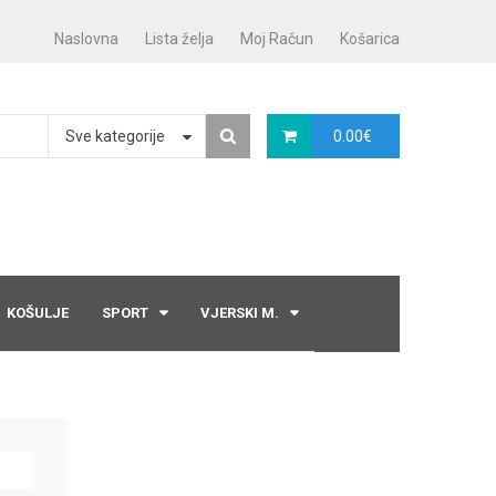
Naslovna
Lista želja
Moj Račun
Košarica
Sve kategorije
0.00
€
KOŠULJE
SPORT
VJERSKI M.