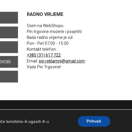
RADNO VRIJEME
Osim na WebShopu
Pin trgovine možete i posjetiti
Naše radno vrijeme je od
Pon - Pet 07:00 - 15:00
Kontakt telefon:
+385 (31) 617 722
Email:
pin.reklamni@gmail.com
OVORI
Vaše Pin Trgovine!
 koristimo ili ugasiti ih u
Prihvati