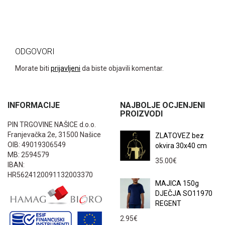
ODGOVORI
Morate biti
prijavljeni
da biste objavili komentar.
INFORMACIJE
NAJBOLJE OCJENJENI
PROIZVODI
PIN TRGOVINE NAŠICE d.o.o.
Franjevačka 2e, 31500 Našice
ZLATOVEZ bez
OIB: 49019306549
okvira 30x40 cm
MB: 2594579
35.00
€
IBAN:
HR5624120091132003370
MAJICA 150g
DJEČJA SO11970
REGENT
2.95
€