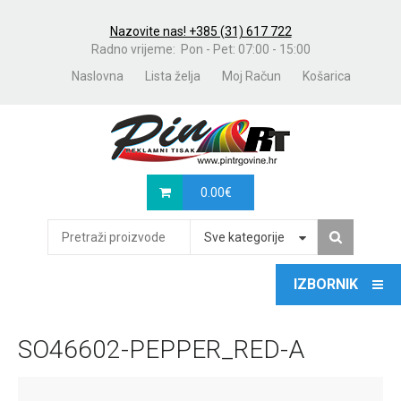
Nazovite nas! +385 (31) 617 722
Radno vrijeme: Pon - Pet: 07:00 - 15:00
Naslovna
Lista želja
Moj Račun
Košarica
0.00
€
Sve kategorije
SO46602-PEPPER_RED-A