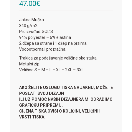
47.00
€
Jakna Muška
340 g/m2
Proizvođač: SOL’S
94% polyester – 6% elastina
2 džepa sa strane i 1 džep na prsima.
Vodootporna i prozračna.
Trakica za podešavanje veličine oko stuka.
Metalni zip.
Veličine S – M – L – XL – 2XL – 3XL
AKO ŽELITE USLUGU TISKA NA JAKNU, MOŽETE
POSLATI SVOJ DIZAJN
ILI UZ POMOĆ NAŠIH DIZAJNERA MI ODRADIMO
GRAFIČKU PRIPREMU.
CIJENA TISKA OVISI O KOLIČINI, VELIČINI I
VRSTI TISKA.