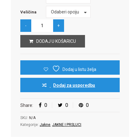
Veličina
Odaberi opciju
Veličina
DODAJ U KOŠARICU
Dodaj u listu želja
Dodaj za usporedbu
0
0
0
Share:
SKU:
N/A
Kategorije:
Jakne
,
JAKNE I PRSLUCI
.