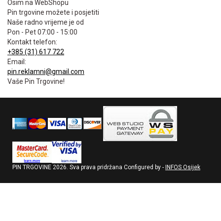
Osim na WebShopu
Pin trgovine možete i posjetiti
Naše radno vrijeme je od
Pon - Pet 07:00 - 15:00
Kontakt telefon:
+385 (31) 617 722
Email:
pin.reklamni@gmail.com
Vaše Pin Trgovine!
PIN TRGOVINE
2026
. Sva prava pridržana Configured by -
INFOS Osijek