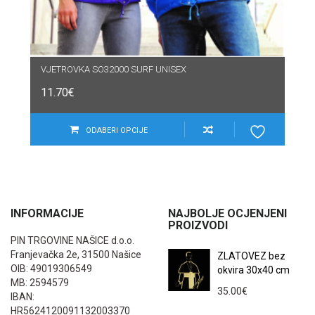
VJETROVKA SO32000 SURF UNISEX
11.70
€
ODABERI OPCIJE
INFORMACIJE
NAJBOLJE OCJENJENI
PROIZVODI
PIN TRGOVINE NAŠICE d.o.o.
Franjevačka 2e, 31500 Našice
ZLATOVEZ bez
OIB: 49019306549
okvira 30x40 cm
MB: 2594579
35.00
€
IBAN:
HR5624120091132003370