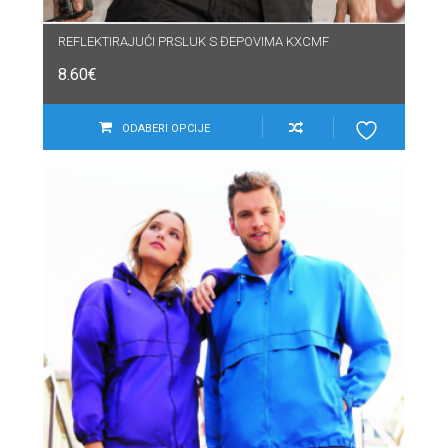
REFLEKTIRAJUĆI PRSLUK S ĐEPOVIMA KXCMF
8.60
€
ODABERI OPCIJE