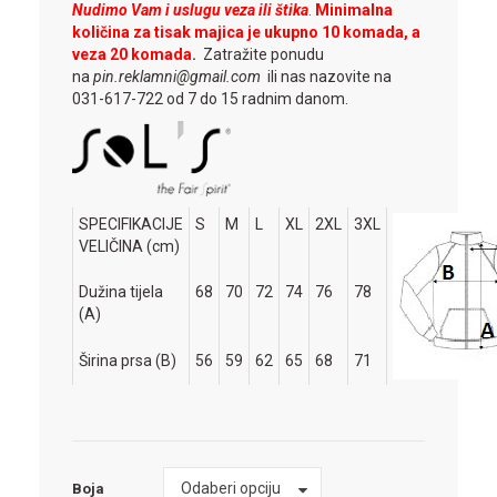
Nudimo Vam i uslugu veza ili štika
.
Minimalna
količina za tisak majica je ukupno 10 komada, a
veza 20 komada
.
Zatražite ponudu
na
pin.reklamni@gmail.com
ili nas nazovite na
031-617-722 od 7 do 15 radnim danom.
SPECIFIKACIJE
S
M
L
XL
2XL
3XL
VELIČINA (cm)
Dužina tijela
68
70
72
74
76
78
(A)
Širina prsa (B)
56
59
62
65
68
71
Boja
Odaberi opciju
Boja