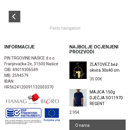
Posts navigation
INFORMACIJE
NAJBOLJE OCJENJENI
PROIZVODI
PIN TRGOVINE NAŠICE d.o.o.
Franjevačka 2e, 31500 Našice
ZLATOVEZ bez
OIB: 49019306549
okvira 30x40 cm
MB: 2594579
35.00
€
IBAN:
HR5624120091132003370
MAJICA 150g
DJEČJA SO11970
REGENT
2.95
€
O nama