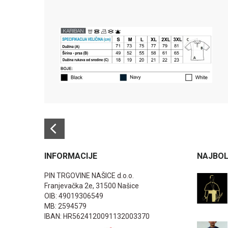
INFORMACIJE
NAJBOL
PIN TRGOVINE NAŠICE d.o.o.
Franjevačka 2e, 31500 Našice
OIB: 49019306549
MB: 2594579
IBAN: HR5624120091132003370