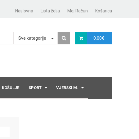
Naslovna
Lista želja
Moj Račun
Košarica
Sve kategorije
0.00
€
KOŠULJE
SPORT
VJERSKI M.