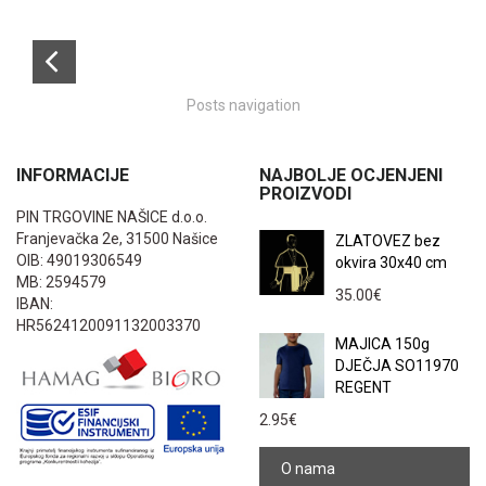
Posts navigation
INFORMACIJE
NAJBOLJE OCJENJENI
PROIZVODI
PIN TRGOVINE NAŠICE d.o.o.
Franjevačka 2e, 31500 Našice
ZLATOVEZ bez
OIB: 49019306549
okvira 30x40 cm
MB: 2594579
35.00
€
IBAN:
HR5624120091132003370
MAJICA 150g
DJEČJA SO11970
REGENT
2.95
€
O nama