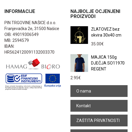
INFORMACIJE
NAJBOLJE OCJENJENI
PROIZVODI
PIN TRGOVINE NAŠICE d.o.o.
Franjevačka 2e, 31500 Našice
ZLATOVEZ bez
OIB: 49019306549
okvira 30x40 cm
MB: 2594579
35.00
€
IBAN:
HR5624120091132003370
MAJICA 150g
DJEČJA SO11970
REGENT
2.95
€
O nama
Kontakt
ZAŠTITA PRIVATNOSTI