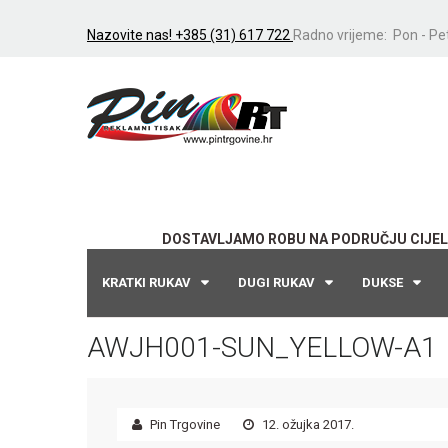
Nazovite nas! +385 (31) 617 722
Radno vrijeme: Pon - Pet
DOSTAVLJAMO ROBU NA PODRUČJU CIJEL
KRATKI RUKAV
DUGI RUKAV
DUKSE
AWJH001-SUN_YELLOW-A1
Pin Trgovine
12. ožujka 2017.