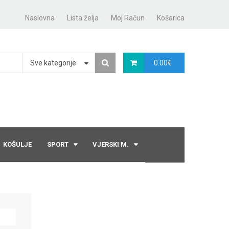
Naslovna
Lista želja
Moj Račun
Košarica
Sve kategorije
0.00
€
KOŠULJE
SPORT
VJERSKI M.